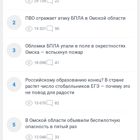
29 739
22
ПВО отражает атаку БПЛА в Омской области
2
19 331
90
Обломки БПЛА упали в поле в окрестностях
3
Омска — вспыхнул пожар
18 098
41
Российскому образованию конец? В стране
4
растет число стобалльников ЕГЭ — почему это
не повод для радости
13 670
82
В Омской области объявили беспилотную
5
опасность в пятый раз
12 048
33