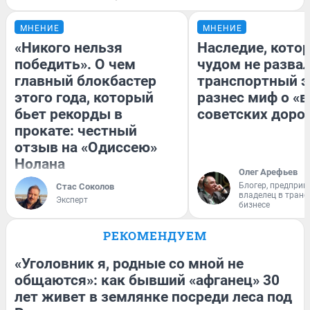
МНЕНИЕ
МНЕНИЕ
«Никого нельзя
Наследие, кото
победить». О чем
чудом не разва
главный блокбастер
транспортный э
этого года, который
разнес миф о «
бьет рекорды в
советских доро
прокате: честный
отзыв на «Одиссею»
Нолана
Олег Арефьев
Блогер, предприн
Стас Соколов
владелец в тран
Эксперт
бизнесе
РЕКОМЕНДУЕМ
«Уголовник я, родные со мной не
общаются»: как бывший «афганец» 30
лет живет в землянке посреди леса под