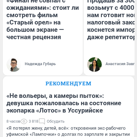
«Финал не совпал с
Продашь за 3000
ожиданиями»: стоит ли
возьмут с 4000.
смотреть фильм
нам готовит но
«Старый орел» на
налоговый зако
большом экране —
коснется импор
честная рецензия
даже репетитор
Надежда Губарь
Анастасия Завг
РЕКОМЕНДУЕМ
«Не вольеры, а камеры пыток»:
девушка пожаловалась на состояние
экопарка «Лотос» в Уссурийске
8 часов
3 818
Обсудить
«Я потерял жену, детей, всё»: откровения экс-рабочего
уфимской «Лампочки» о долгах по зарплате и закрытии