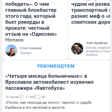
победить». О чем
чудом не разва
главный блокбастер
транспортный э
этого года, который
разнес миф о «
бьет рекорды в
советских доро
прокате: честный
отзыв на «Одиссею»
Нолана
Олег Арефьев
Блогер, предприн
Стас Соколов
владелец в тран
Эксперт
бизнесе
РЕКОМЕНДУЕМ
«Четыре месяца больничных»: в
Ярославле автомобилист изувечил
пассажира «Яавтобуса»
16 часов
11 305
45
«Плохо, как никогда до этого»: таролог о судьбе
Кузбасса и его жителей в августе