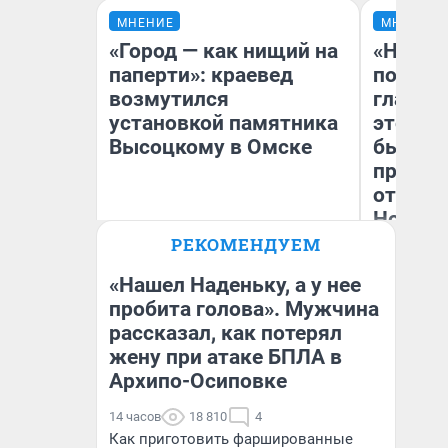
МНЕНИЕ
МНЕНИЕ
«Город — как нищий на
«Никог
паперти»: краевед
победи
возмутился
главны
установкой памятника
этого г
Высоцкому в Омске
бьет р
прокат
отзыв 
Нолана
РЕКОМЕНДУЕМ
Игорь Коновалов
Ст
Историк
Эк
«Нашел Наденьку, а у нее
пробита голова». Мужчина
рассказал, как потерял
жену при атаке БПЛА в
Архипо-Осиповке
14 часов
18 810
4
Как приготовить фаршированные