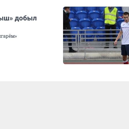
ртыш» добыл
лгарём»