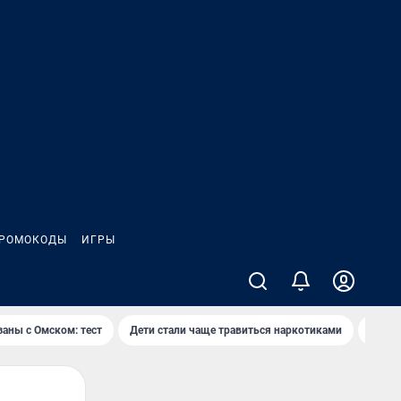
РОМОКОДЫ
ИГРЫ
заны с Омском: тест
Дети стали чаще травиться наркотиками
Появя