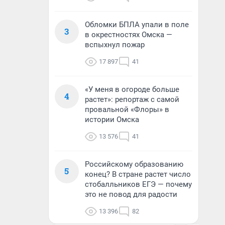
Обломки БПЛА упали в поле
3
в окрестностях Омска —
вспыхнул пожар
17 897
41
«У меня в огороде больше
4
растет»: репортаж с самой
провальной «Флоры» в
истории Омска
13 576
41
Российскому образованию
5
конец? В стране растет число
стобалльников ЕГЭ — почему
это не повод для радости
13 396
82