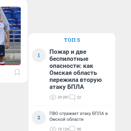
ТОП 5
Пожар и две
1
беспилотные
опасности: как
Омская область
пережила вторую
атаку БПЛА
29 287
22
ПВО отражает атаку БПЛА в
2
Омской области
19 124
90