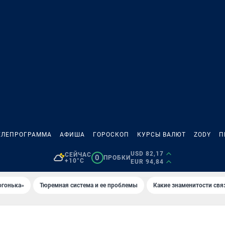
ЕЛЕПРОГРАММА
АФИША
ГОРОСКОП
КУРСЫ ВАЛЮТ
ZODY
П
USD 82,17
СЕЙЧАС
0
ПРОБКИ
+10°C
EUR 94,84
огонька»
Тюремная система и ее проблемы
Какие знаменитости свя