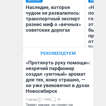
МНЕНИЕ
МНЕНИЕ
Наследие, которое
«Никог
чудом не развалилось:
победи
транспортный эксперт
главны
разнес миф о «вечных»
этого г
советских дорогах
бьет р
прокат
отзыв 
Нолана
Олег Арефьев
РЕКОМЕНДУЕМ
Блогер, предприниматель,
Ст
владелец в транспортном
Эк
бизнесе
«Протянуть руку помощи»:
незрячий парфюмер
создал «уютный» аромат
для тех, кому страшно, —
он уже увековечил в духах
Новосибирск
7 часов
7 855
14
Теряет зрение, но гоняет на