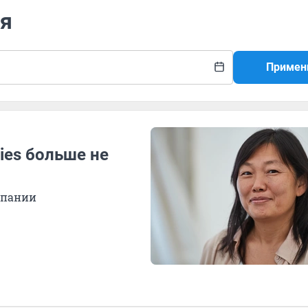
ия
Примен
ies больше не
мпании