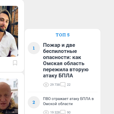
ТОП 5
Пожар и две
1
беспилотные
опасности: как
Омская область
пережила вторую
атаку БПЛА
29 738
22
ПВО отражает атаку БПЛА в
2
Омской области
19 328
90