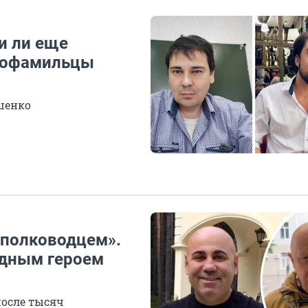
и ли еще
днофамильцы
шенко
 полководцем».
одным героем
после тысяч