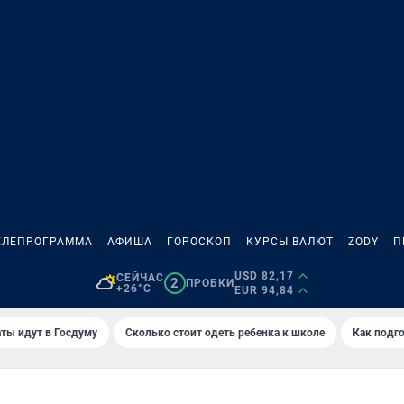
ЕЛЕПРОГРАММА
АФИША
ГОРОСКОП
КУРСЫ ВАЛЮТ
ZODY
П
USD 82,17
СЕЙЧАС
2
ПРОБКИ
+26°C
EUR 94,84
ты идут в Госдуму
Сколько стоит одеть ребенка к школе
Как подго