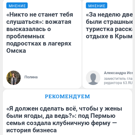
МНЕНИЕ
МНЕНИЕ
«Никто не станет тебя
«За неделю две
слушаться»: вожатая
были страшные
высказалась о
туристка расска
проблемных
отдыхе в Крым
подростках в лагерях
Омска
Александра Исм
Полина
заместитель глав
редактора 63.RU
РЕКОМЕНДУЕМ
«Я должен сделать всё, чтобы у жены
были ягоды, да ведь?»: под Пермью
семья создала клубничную ферму —
история бизнеса