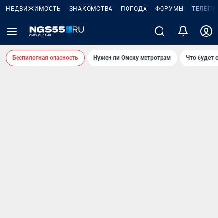
НЕДВИЖИМОСТЬ
ЗНАКОМСТВА
ПОГОДА
ФОРУМЫ
ТЕЛЕПР
Беспилотная опасность
Нужен ли Омску метротрам
Что будет 