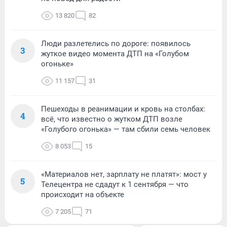
13 820
82
Люди разлетелись по дороге: появилось
3
жуткое видео момента ДТП на «Голубом
огоньке»
11 157
31
Пешеходы в реанимации и кровь на столбах:
4
всё, что известно о жутком ДТП возле
«Голубого огонька» — там сбили семь человек
8 053
15
«Материалов нет, зарплату не платят»: мост у
5
Телецентра не сдадут к 1 сентября — что
происходит на объекте
7 205
71