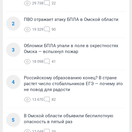
29 738
22
ПВО отражает атаку БПЛА в Омской области
2
19 329
90
Обломки БПЛА упали в поле в окрестностях
3
Омска — вспыхнул пожар
18 098
41
Российскому образованию конец? В стране
4
растет число стобалльников ЕГЭ — почему это
не повод для радости
13 670
82
В Омской области объявили беспилотную
5
опасность в пятый раз
12 048
33