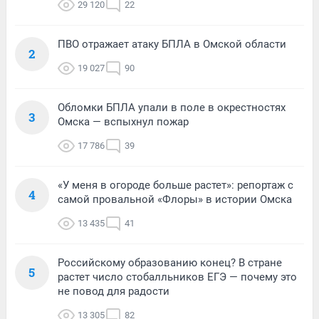
29 120
22
ПВО отражает атаку БПЛА в Омской области
2
19 027
90
Обломки БПЛА упали в поле в окрестностях
3
Омска — вспыхнул пожар
17 786
39
«У меня в огороде больше растет»: репортаж с
4
самой провальной «Флоры» в истории Омска
13 435
41
Российскому образованию конец? В стране
5
растет число стобалльников ЕГЭ — почему это
не повод для радости
13 305
82