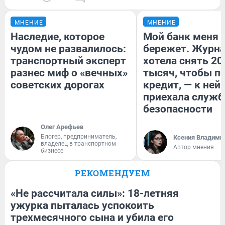
МНЕНИЕ
МНЕНИЕ
Наследие, которое
Мой банк меня
чудом не развалилось:
бережет. Журн
транспортный эксперт
хотела снять 20
разнес миф о «вечных»
тысяч, чтобы п
советских дорогах
кредит, — к ней
приехала служб
безопасности
Олег Арефьев
Блогер, предприниматель,
Ксения Владими
владелец в транспортном
Автор мнения
бизнесе
РЕКОМЕНДУЕМ
«Не рассчитала силы»: 18-летняя
ужурка пыталась успокоить
трехмесячного сына и убила его