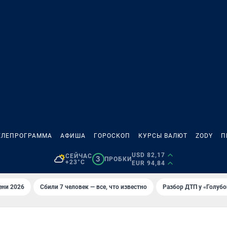
ЕЛЕПРОГРАММА
АФИША
ГОРОСКОП
КУРСЫ ВАЛЮТ
ZODY
П
USD 82,17
СЕЙЧАС
3
ПРОБКИ
+23°C
EUR 94,84
ени 2026
Сбили 7 человек — все, что известно
Разбор ДТП у «Голубо