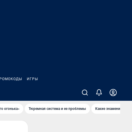
РОМОКОДЫ
ИГРЫ
го огонька»
Тюремная система и ее проблемы
Какие знаменитости 