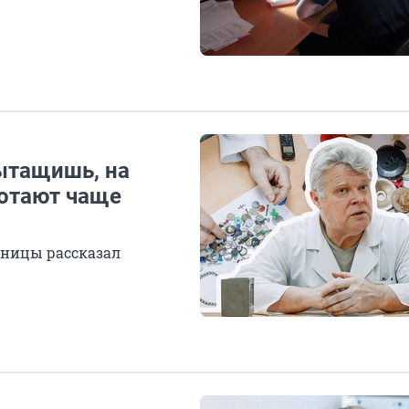
вытащишь, на
лотают чаще
ьницы рассказал