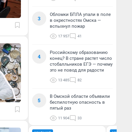
Обломки БПЛА упали в поле
3
в окрестностях Омска —
вспыхнул пожар
17 957
41
Российскому образованию
4
конец? В стране растет число
стобалльников ЕГЭ — почему
это не повод для радости
13 485
82
В Омской области объявили
5
беспилотную опасность в
пятый раз
11 904
33