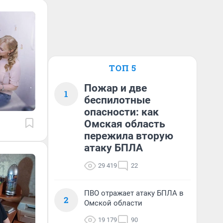
ТОП 5
Пожар и две
1
беспилотные
опасности: как
Омская область
пережила вторую
атаку БПЛА
29 419
22
ПВО отражает атаку БПЛА в
2
Омской области
19 179
90