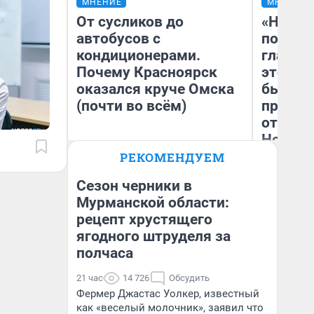
МНЕНИЕ
МНЕНИЕ
От сусликов до
«Никог
автобусов с
победи
кондиционерами.
главны
Почему Красноярск
этого г
оказался круче Омска
бьет р
(почти во всём)
прокат
отзыв 
Нолана
РЕКОМЕНДУЕМ
Ст
Сергей Энквист
Эк
Сезон черники в
Мурманской области:
рецепт хрустящего
ягодного штруделя за
полчаса
21 час
14 726
Обсудить
Фермер Джастас Уолкер, известный
как «веселый молочник», заявил что