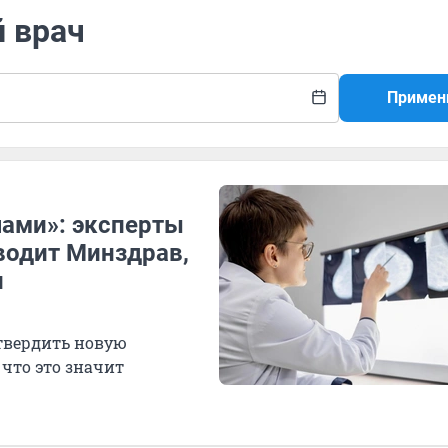
й врач
Примен
чами»: эксперты
водит Минздрав,
и
утвердить новую
что это значит