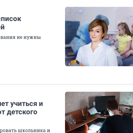
список
ей
дования не нужны
чет учиться и
т детского
ировать школьника и