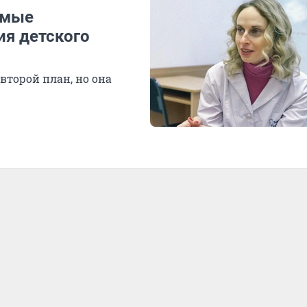
амые
ия детского
второй план, но она