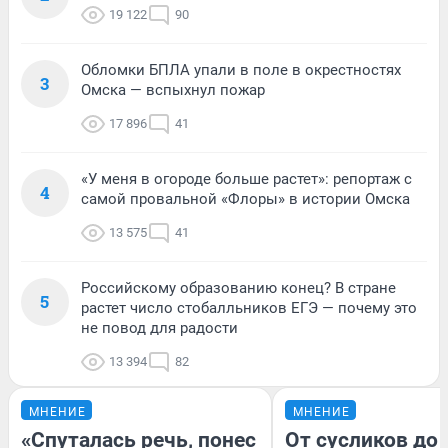
19 122
90
Обломки БПЛА упали в поле в окрестностях
3
Омска — вспыхнул пожар
17 896
41
«У меня в огороде больше растет»: репортаж с
4
самой провальной «Флоры» в истории Омска
13 575
41
Российскому образованию конец? В стране
5
растет число стобалльников ЕГЭ — почему это
не повод для радости
13 394
82
МНЕНИЕ
МНЕНИЕ
«Спуталась речь, понес
От сусликов до