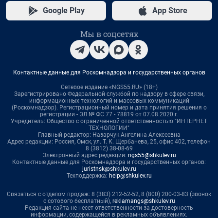
Google Play
App Store
Мы в соцсетях
Контактные данные для Роскомнадзора и государственных органов
Сетевое издание «NGS55.RU» (18+)
Зарегистрировано Федеральной службой по надзору в сфере связи,
информационных технологий и массовых коммуникаций
(Роскомнадзор). Регистрационный номер и дата принятия решения о
регистрации - ЭЛ № ФС 77 - 78819 от 07.08.2020 г.
Учредитель: Общество с ограниченной ответственностью "ИНТЕРНЕТ
ТЕХНОЛОГИИ"
Главный редактор: Назарчук Ангелина Алексеевна
Адрес редакции: Россия, Омск, ул. Т. К. Щербанева, 25, офис 402, телефон
8 (3812) 38-08-69
Электронный адрес редакции:
ngs55@shkulev.ru
Контактные данные для Роскомнадзора и государственных органов:
juristnsk@shkulev.ru
Техподдержка:
help@shkulev.ru
Связаться с отделом продаж: 8 (383) 212-52-52, 8 (800) 200-03-83 (звонок
с сотового бесплатный),
reklamangs@shkulev.ru
Редакция сайта не несет ответственности за достоверность
информации, содержащейся в рекламных объявлениях.