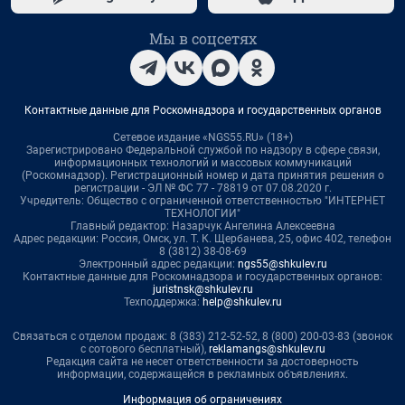
Мы в соцсетях
Контактные данные для Роскомнадзора и государственных органов
Сетевое издание «NGS55.RU» (18+)
Зарегистрировано Федеральной службой по надзору в сфере связи,
информационных технологий и массовых коммуникаций
(Роскомнадзор). Регистрационный номер и дата принятия решения о
регистрации - ЭЛ № ФС 77 - 78819 от 07.08.2020 г.
Учредитель: Общество с ограниченной ответственностью "ИНТЕРНЕТ
ТЕХНОЛОГИИ"
Главный редактор: Назарчук Ангелина Алексеевна
Адрес редакции: Россия, Омск, ул. Т. К. Щербанева, 25, офис 402, телефон
8 (3812) 38-08-69
Электронный адрес редакции:
ngs55@shkulev.ru
Контактные данные для Роскомнадзора и государственных органов:
juristnsk@shkulev.ru
Техподдержка:
help@shkulev.ru
Связаться с отделом продаж: 8 (383) 212-52-52, 8 (800) 200-03-83 (звонок
с сотового бесплатный),
reklamangs@shkulev.ru
Редакция сайта не несет ответственности за достоверность
информации, содержащейся в рекламных объявлениях.
Информация об ограничениях