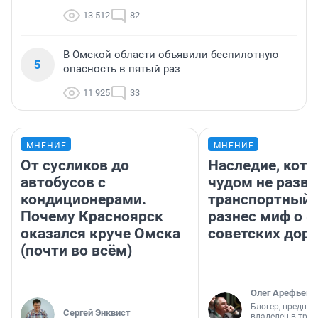
13 512
82
В Омской области объявили беспилотную
5
опасность в пятый раз
11 925
33
МНЕНИЕ
МНЕНИЕ
От сусликов до
Наследие, кото
автобусов с
чудом не разва
кондиционерами.
транспортный 
Почему Красноярск
разнес миф о 
оказался круче Омска
советских доро
(почти во всём)
Олег Арефьев
Блогер, предпри
Сергей Энквист
владелец в тра