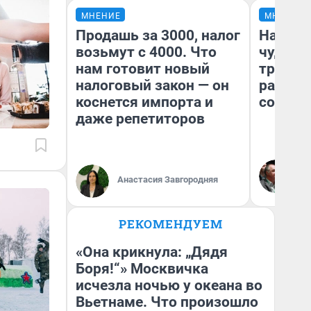
МНЕНИЕ
МНЕНИЕ
Продашь за 3000, налог
Наслед
возьмут с 4000. Что
чудом 
нам готовит новый
трансп
налоговый закон — он
разнес
коснется импорта и
советс
даже репетиторов
Ол
Бл
Анастасия Завгородняя
вл
би
РЕКОМЕНДУЕМ
«Она крикнула: „Дядя
Боря!“» Москвичка
исчезла ночью у океана во
Вьетнаме. Что произошло