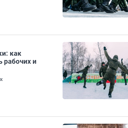
и: как
ь рабочих и
ск