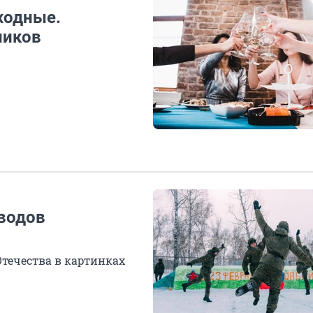
ходные.
ников
оводов
течества в картинках