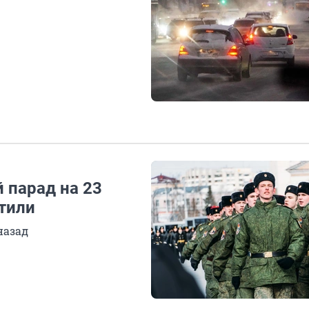
 парад на 23
тили
назад