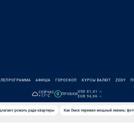
ЕЛЕПРОГРАММА
АФИША
ГОРОСКОП
КУРСЫ ВАЛЮТ
ZODY
П
USD 81,41
СЕЙЧАС
0
ПРОБКИ
+17°C
EUR 94,06
длагают рожать ради квартиры
Как Омск пережил мощный ливень: фот