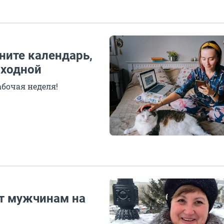
ните календарь,
ыходной
абочая неделя!
ят мужчинам на