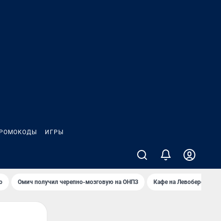
РОМОКОДЫ
ИГРЫ
о
Омич получил черепно-мозговую на ОНПЗ
Кафе на Левобережье в