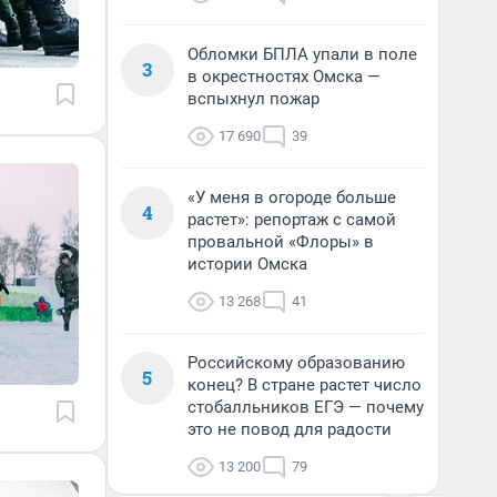
Обломки БПЛА упали в поле
3
в окрестностях Омска —
вспыхнул пожар
17 690
39
«У меня в огороде больше
4
растет»: репортаж с самой
провальной «Флоры» в
истории Омска
13 268
41
Российскому образованию
5
конец? В стране растет число
стобалльников ЕГЭ — почему
это не повод для радости
13 200
79