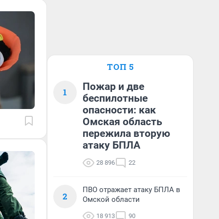
ТОП 5
Пожар и две
1
беспилотные
опасности: как
Омская область
пережила вторую
атаку БПЛА
28 896
22
ПВО отражает атаку БПЛА в
2
Омской области
18 913
90