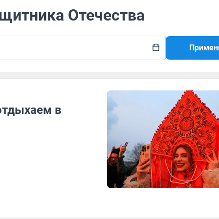
ащитника Отечества
Примен
отдыхаем в