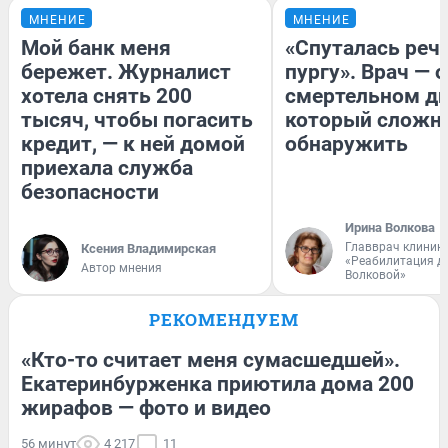
МНЕНИЕ
МНЕНИЕ
Мой банк меня
«Спуталась речь
бережет. Журналист
пургу». Врач — о
хотела снять 200
смертельном ди
тысяч, чтобы погасить
который сложн
кредит, — к ней домой
обнаружить
приехала служба
безопасности
Ирина Волкова
Главврач клиник
Ксения Владимирская
«Реабилитация д
Автор мнения
Волковой»
РЕКОМЕНДУЕМ
«Кто-то считает меня сумасшедшей».
Екатеринбурженка приютила дома 200
жирафов — фото и видео
56 минут
4 217
11