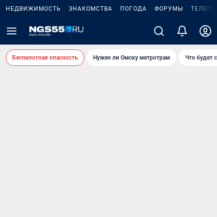
НЕДВИЖИМОСТЬ
ЗНАКОМСТВА
ПОГОДА
ФОРУМЫ
ТЕЛЕПР
Беспилотная опасность
Нужен ли Омску метротрам
Что будет 