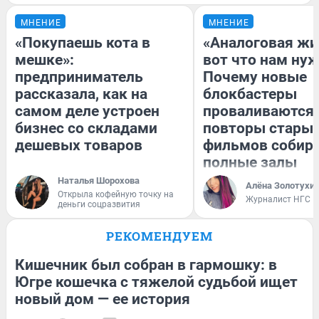
МНЕНИЕ
МНЕНИЕ
«Покупаешь кота в
«Аналоговая жи
мешке»:
вот что нам нуж
предприниматель
Почему новые
рассказала, как на
блокбастеры
самом деле устроен
проваливаются,
бизнес со складами
повторы стары
дешевых товаров
фильмов собир
полные залы
Наталья Шорохова
Алёна Золотухи
Открыла кофейную точку на
Журналист НГС
деньги соцразвития
РЕКОМЕНДУЕМ
Кишечник был собран в гармошку: в
Югре кошечка с тяжелой судьбой ищет
новый дом — ее история