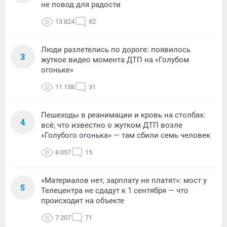
не повод для радости
13 824
82
Люди разлетелись по дороге: появилось
3
жуткое видео момента ДТП на «Голубом
огоньке»
11 158
31
Пешеходы в реанимации и кровь на столбах:
4
всё, что известно о жутком ДТП возле
«Голубого огонька» — там сбили семь человек
8 057
15
«Материалов нет, зарплату не платят»: мост у
5
Телецентра не сдадут к 1 сентября — что
происходит на объекте
7 207
71