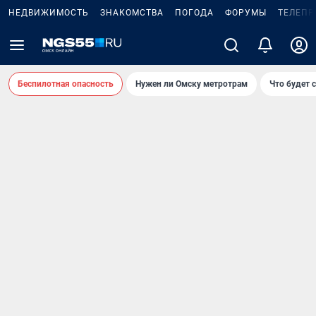
НЕДВИЖИМОСТЬ
ЗНАКОМСТВА
ПОГОДА
ФОРУМЫ
ТЕЛЕПР
Беспилотная опасность
Нужен ли Омску метротрам
Что будет 