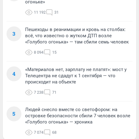
огоньке»
11 192
31
Пешеходы в реанимации и кровь на столбах:
3
всё, что известно о жутком ДТП возле
«Голубого огонька» — там сбили семь человек
8 094
15
«Материалов нет, зарплату не платят»: мост у
4
Телецентра не сдадут к 1 сентября — что
происходит на объекте
7 238
71
Людей снесло вместе со светофором: на
5
островке безопасности сбили 7 человек возле
«Голубого огонька» — хроника
7 074
68