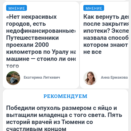
МНЕНИЕ
МНЕНИЕ
«Нет некрасивых
Как вернуть де
городов, есть
после закрытия
недофинансированные».
ипотеки? Экспе
Путешественники
назвала способ,
проехали 2000
котором знают 
километров по Уралу на
не все
машине — стоило ли оно
того
Екатерина Литкевич
Анна Ермакова
РЕКОМЕНДУЕМ
Победили опухоль размером с яйцо и
вытащили младенца с того света. Пять
историй врачей из Тюмени со
счастливым концом