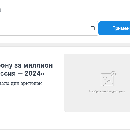
а
Примен
рону за миллион
ссия — 2024»
пала для зрителей