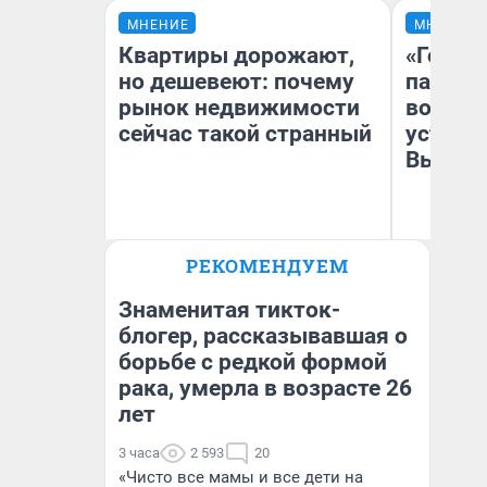
МНЕНИЕ
МНЕНИЕ
Квартиры дорожают,
«Город
но дешевеют: почему
паперт
рынок недвижимости
возмут
сейчас такой странный
устано
Высоцк
РЕКОМЕНДУЕМ
Екатерина Торопова
Иг
директор агентства
Ис
недвижимости
Знаменитая тикток-
блогер, рассказывавшая о
борьбе с редкой формой
рака, умерла в возрасте 26
лет
3 часа
2 593
20
«Чисто все мамы и все дети на