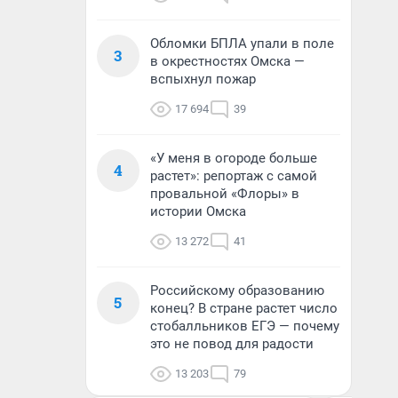
Обломки БПЛА упали в поле
3
в окрестностях Омска —
вспыхнул пожар
17 694
39
«У меня в огороде больше
4
растет»: репортаж с самой
провальной «Флоры» в
истории Омска
13 272
41
Российскому образованию
5
конец? В стране растет число
стобалльников ЕГЭ — почему
это не повод для радости
13 203
79