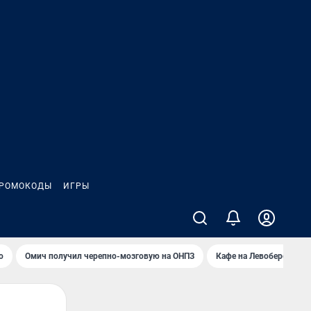
РОМОКОДЫ
ИГРЫ
о
Омич получил черепно-мозговую на ОНПЗ
Кафе на Левобережье в