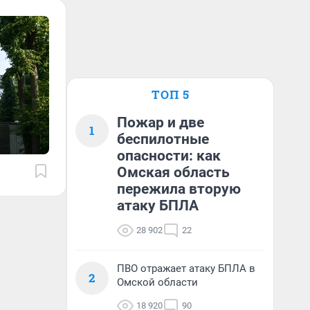
ТОП 5
Пожар и две
1
беспилотные
опасности: как
Омская область
пережила вторую
атаку БПЛА
28 902
22
ПВО отражает атаку БПЛА в
2
Омской области
18 920
90