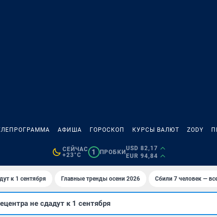
ЕЛЕПРОГРАММА
АФИША
ГОРОСКОП
КУРСЫ ВАЛЮТ
ZODY
П
USD 82,17
СЕЙЧАС
1
ПРОБКИ
+23°C
EUR 94,84
дут к 1 сентября
Главные тренды осени 2026
Сбили 7 человек — все
ецентра не сдадут к 1 сентября