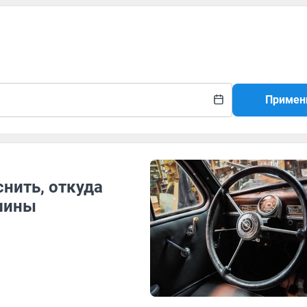
Примен
нить, откуда
ашины