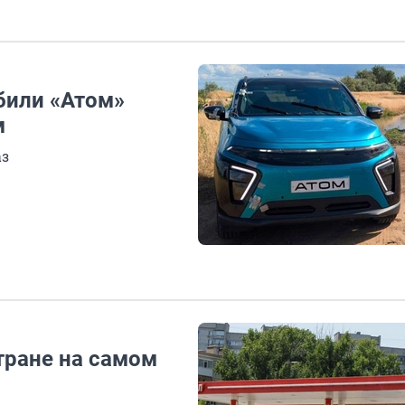
били «Атом»
м
аз
стране на самом