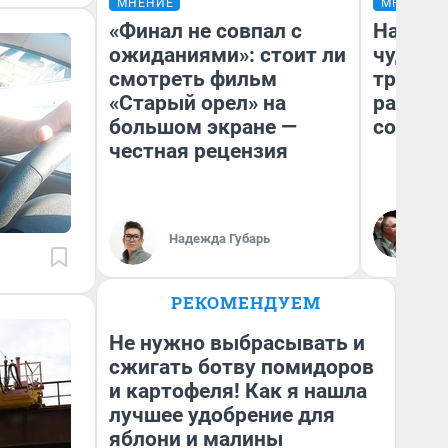
МНЕНИЕ
МНЕНИЕ
«Финал не совпал с
Наслед
ожиданиями»: стоит ли
чудом 
смотреть фильм
трансп
«Старый орел» на
разнес
большом экране —
советс
честная рецензия
Ол
Бл
Надежда Губарь
вл
би
РЕКОМЕНДУЕМ
Не нужно выбрасывать и
сжигать ботву помидоров
и картофеля! Как я нашла
лучшее удобрение для
яблони и малины