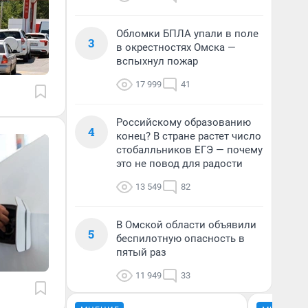
Обломки БПЛА упали в поле
3
в окрестностях Омска —
вспыхнул пожар
17 999
41
Российскому образованию
4
конец? В стране растет число
стобалльников ЕГЭ — почему
это не повод для радости
13 549
82
В Омской области объявили
5
беспилотную опасность в
пятый раз
11 949
33