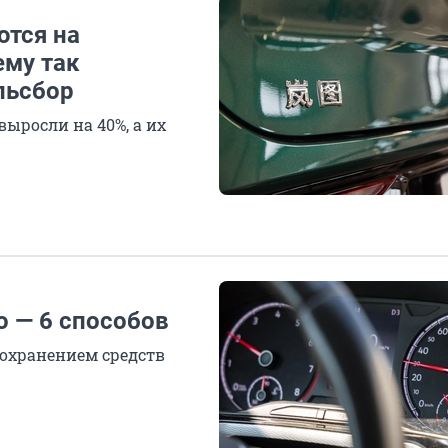
ются на
ему так
льсбор
ыросли на 40%, а их
о — 6 способов
сохранением средств