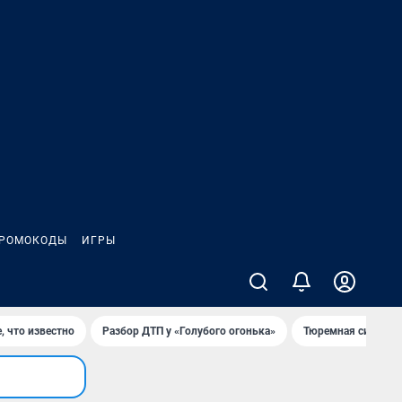
РОМОКОДЫ
ИГРЫ
, что известно
Разбор ДТП у «Голубого огонька»
Тюремная система