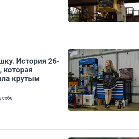
шку. История 26-
, которая
тала крутым
 себе