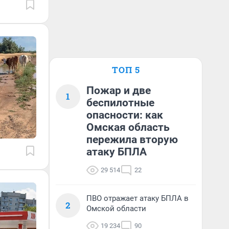
ТОП 5
Пожар и две
1
беспилотные
опасности: как
Омская область
пережила вторую
атаку БПЛА
29 514
22
ПВО отражает атаку БПЛА в
2
Омской области
19 234
90