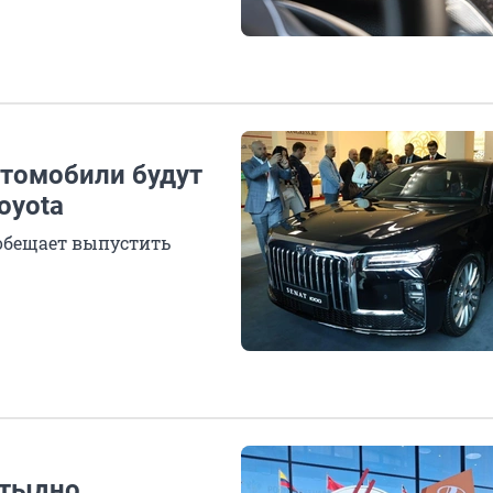
автомобили будут
oyota
 обещает выпустить
стыдно.