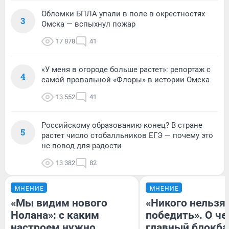
Обломки БПЛА упали в поле в окрестностях
3
Омска — вспыхнул пожар
17 878
41
«У меня в огороде больше растет»: репортаж с
4
самой провальной «Флоры» в истории Омска
13 552
41
Российскому образованию конец? В стране
5
растет число стобалльников ЕГЭ — почему это
не повод для радости
13 382
82
МНЕНИЕ
МНЕНИЕ
«Мы видим нового
«Никого нельзя
Нолана»: с каким
победить». О ч
настроем нужно
главный блокба