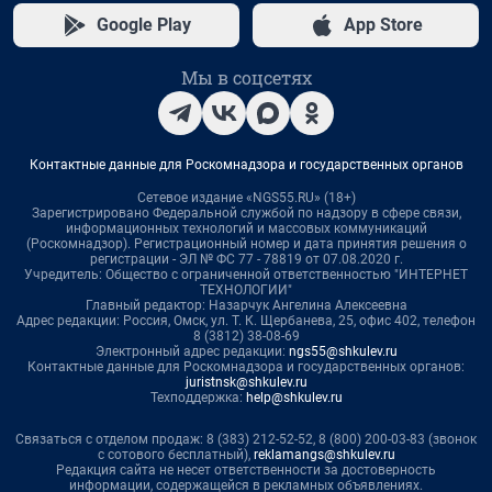
Google Play
App Store
Мы в соцсетях
Контактные данные для Роскомнадзора и государственных органов
Сетевое издание «NGS55.RU» (18+)
Зарегистрировано Федеральной службой по надзору в сфере связи,
информационных технологий и массовых коммуникаций
(Роскомнадзор). Регистрационный номер и дата принятия решения о
регистрации - ЭЛ № ФС 77 - 78819 от 07.08.2020 г.
Учредитель: Общество с ограниченной ответственностью "ИНТЕРНЕТ
ТЕХНОЛОГИИ"
Главный редактор: Назарчук Ангелина Алексеевна
Адрес редакции: Россия, Омск, ул. Т. К. Щербанева, 25, офис 402, телефон
8 (3812) 38-08-69
Электронный адрес редакции:
ngs55@shkulev.ru
Контактные данные для Роскомнадзора и государственных органов:
juristnsk@shkulev.ru
Техподдержка:
help@shkulev.ru
Связаться с отделом продаж: 8 (383) 212-52-52, 8 (800) 200-03-83 (звонок
с сотового бесплатный),
reklamangs@shkulev.ru
Редакция сайта не несет ответственности за достоверность
информации, содержащейся в рекламных объявлениях.