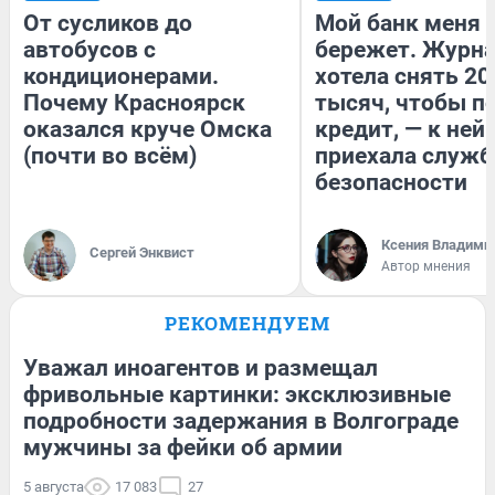
От сусликов до
Мой банк меня
автобусов с
бережет. Журн
кондиционерами.
хотела снять 20
Почему Красноярск
тысяч, чтобы п
оказался круче Омска
кредит, — к ней
(почти во всём)
приехала служб
безопасности
Ксения Владими
Сергей Энквист
Автор мнения
РЕКОМЕНДУЕМ
Уважал иноагентов и размещал
фривольные картинки: эксклюзивные
подробности задержания в Волгограде
мужчины за фейки об армии
5 августа
17 083
27