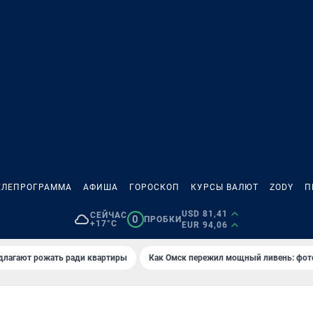
ЕЛЕПРОГРАММА
АФИША
ГОРОСКОП
КУРСЫ ВАЛЮТ
ZODY
П
USD 81,41
СЕЙЧАС
0
ПРОБКИ
+17°C
EUR 94,06
длагают рожать ради квартиры
Как Омск пережил мощный ливень: фот