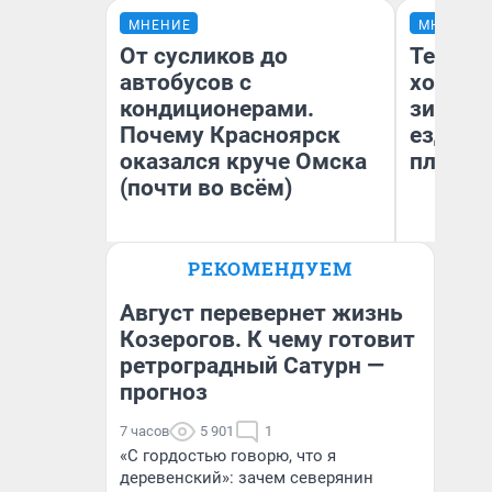
МНЕНИЕ
МНЕНИЕ
От сусликов до
Тепло 
автобусов с
холодн
кондиционерами.
зимой.
Почему Красноярск
ездит н
оказался круче Омска
плюсы 
(почти во всём)
РЕКОМЕНДУЕМ
Сергей Энквист
Д
Август перевернет жизнь
Козерогов. К чему готовит
ретроградный Сатурн —
прогноз
7 часов
5 901
1
«С гордостью говорю, что я
деревенский»: зачем северянин