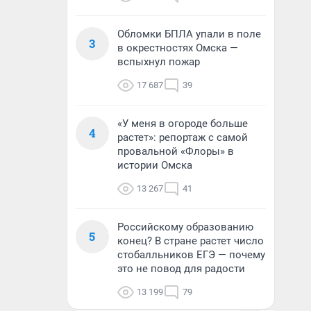
Обломки БПЛА упали в поле
3
в окрестностях Омска —
вспыхнул пожар
17 687
39
«У меня в огороде больше
4
растет»: репортаж с самой
провальной «Флоры» в
истории Омска
13 267
41
Российскому образованию
5
конец? В стране растет число
стобалльников ЕГЭ — почему
это не повод для радости
13 199
79