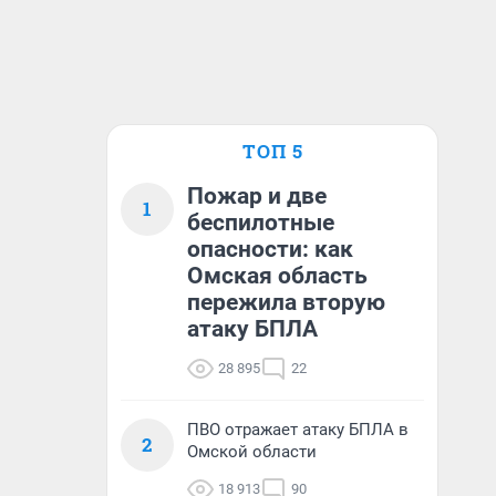
ТОП 5
Пожар и две
1
беспилотные
опасности: как
Омская область
пережила вторую
атаку БПЛА
28 895
22
ПВО отражает атаку БПЛА в
2
Омской области
18 913
90