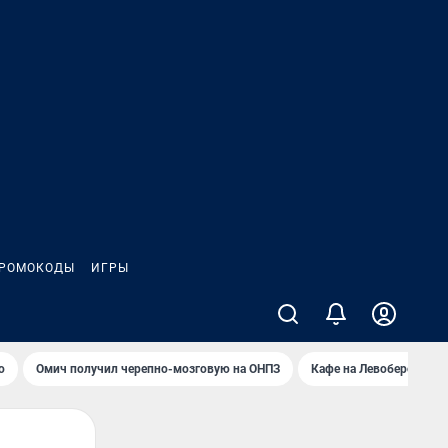
РОМОКОДЫ
ИГРЫ
о
Омич получил черепно-мозговую на ОНПЗ
Кафе на Левобережье в