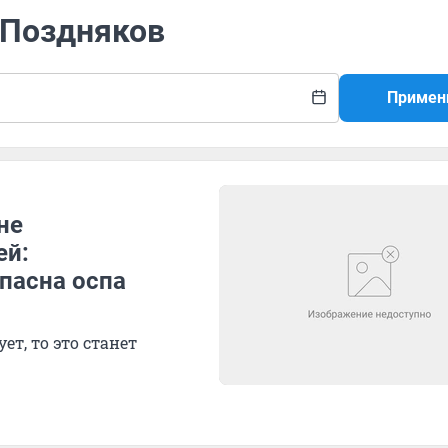
 Поздняков
Примен
не
ей:
пасна оспа
ет, то это станет