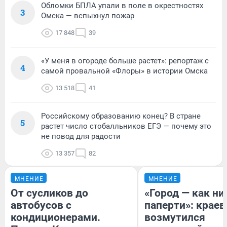
Обломки БПЛА упали в поле в окрестностях
3
Омска — вспыхнул пожар
17 848
39
«У меня в огороде больше растет»: репортаж с
4
самой провальной «Флоры» в истории Омска
13 518
41
Российскому образованию конец? В стране
5
растет число стобалльников ЕГЭ — почему это
не повод для радости
13 357
82
МНЕНИЕ
МНЕНИЕ
От сусликов до
«Город — как н
автобусов с
паперти»: краев
кондиционерами.
возмутился