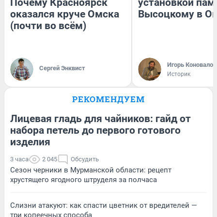
Почему Красноярск
установкой пам
оказался круче Омска
Высоцкому в О
(почти во всём)
Игорь Коновалов
Сергей Энквист
Историк
РЕКОМЕНДУЕМ
Лицевая гладь для чайников: гайд от
набора петель до первого готового
изделия
3 часа
2 045
Обсудить
Сезон черники в Мурманской области: рецепт
хрустящего ягодного штруделя за полчаса
Слизни атакуют: как спасти цветник от вредителей —
три копеечных способа