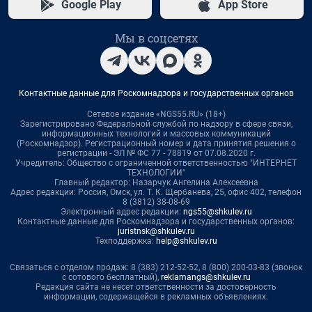
Google Play
App Store
Мы в соцсетях
Контактные данные для Роскомнадзора и государственных органов
Сетевое издание «NGS55.RU» (18+)
Зарегистрировано Федеральной службой по надзору в сфере связи,
информационных технологий и массовых коммуникаций
(Роскомнадзор). Регистрационный номер и дата принятия решения о
регистрации - ЭЛ № ФС 77 - 78819 от 07.08.2020 г.
Учредитель: Общество с ограниченной ответственностью "ИНТЕРНЕТ
ТЕХНОЛОГИИ"
Главный редактор: Назарчук Ангелина Алексеевна
Адрес редакции: Россия, Омск, ул. Т. К. Щербанева, 25, офис 402, телефон
8 (3812) 38-08-69
Электронный адрес редакции:
ngs55@shkulev.ru
Контактные данные для Роскомнадзора и государственных органов:
juristnsk@shkulev.ru
Техподдержка:
help@shkulev.ru
Связаться с отделом продаж: 8 (383) 212-52-52, 8 (800) 200-03-83 (звонок
с сотового бесплатный),
reklamangs@shkulev.ru
Редакция сайта не несет ответственности за достоверность
информации, содержащейся в рекламных объявлениях.