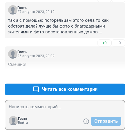
Гость
27 августа 2023, 20:12
так а с помощью погорельцам этого села то как 
обстоят дела? лучше бы фото с благодарными 
жителями и фото восстановленных домов 
разместил. И вообще, в рабочее время кататься за 
+0
–0
счет средств налогоплательщиков со своей группой 
поддержки по гостям пирожков поесть крайне 
Гость
некрасиво
26 августа 2023, 20:02
Смешно!
+0
–0
Читать все комментарии
Гость
Отправить
Войти