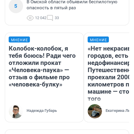
В Омской области объявили беспилотную
5
опасность в пятый раз
12 042
33
МНЕНИЕ
МНЕНИЕ
Колобок-колобок, я
«Нет некрасив
тебя боюсь! Ради чего
городов, есть
отложили прокат
недофинансиро
«Человека-паука» —
Путешественн
отзыв о фильме про
проехали 2000
«человека-булку»
километров по 
машине — стои
того
Надежда Губарь
Екатерина Лит