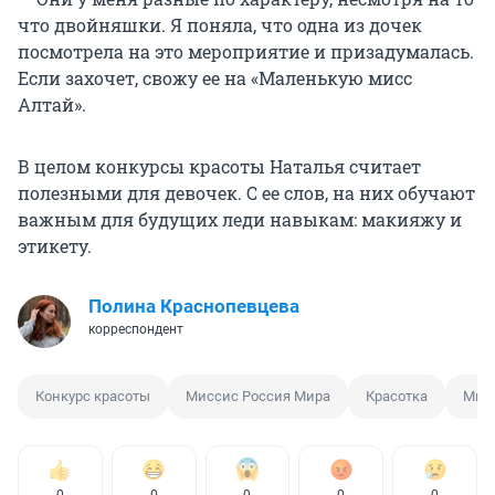
что двойняшки. Я поняла, что одна из дочек
посмотрела на это мероприятие и призадумалась.
Если захочет, свожу ее на «Маленькую мисс
Алтай».
В целом конкурсы красоты Наталья считает
полезными для девочек. С ее слов, на них обучают
важным для будущих леди навыкам: макияжу и
этикету.
Полина Краснопевцева
корреспондент
Конкурс красоты
Миссис Россия Мира
Красотка
Мис
0
0
0
0
0