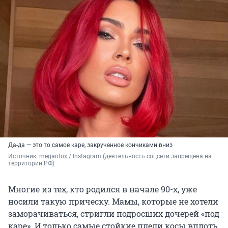
Да-да — это то самое каре, закрученное кончиками вниз
Источник: 
meganfox / Instagram (деятельность соцсети запрещена на 
территории РФ)
Многие из тех, кто родился в начале 90-х, уже
носили такую прическу. Мамы, которые не хотели
заморачиваться, стригли подросших дочерей «под
каре». И только самые стойкие плели косы вплоть