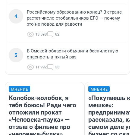
Российскому образованию конец? В стране
4
растет число стобалльников ЕГЭ — почему
это не повод для радости
13 598
82
В Омской области объявили беспилотную
5
опасность в пятый раз
11 992
33
МНЕНИЕ
МНЕНИЕ
Колобок-колобок, я
«Покупаешь ко
тебя боюсь! Ради чего
мешке»:
отложили прокат
предпринимат
«Человека-паука» —
рассказала, как
отзыв о фильме про
самом деле ус
«человека-булку»
бизнес со скл