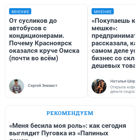
МНЕНИЕ
МНЕНИЕ
От сусликов до
«Покупаешь ко
автобусов с
мешке»:
кондиционерами.
предпринимат
Почему Красноярск
рассказала, как
оказался круче Омска
самом деле ус
(почти во всём)
бизнес со скл
дешевых това
Наталья Шорох
Сергей Энквист
Открыла кофейн
деньги соцразв
РЕКОМЕНДУЕМ
«Меня бесила моя роль»: как сегодня
выглядит Пуговка из «Папиных