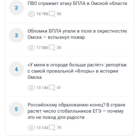
ПВО отражает атаку БПЛА в Омской области
2
18 788
90
Обломки БПЛА упали в поле в окрестностях
3
Омска — вспыхнул пожар
17 586
39
«У меня в огороде больше растет»: репортаж
4
с самой провальной «Флоры» в истории
Омска
13 146
41
Российскому образованию конец? В стране
5
растет число стобалльников ЕГЭ — почему
это не повод для радости
13 143
79