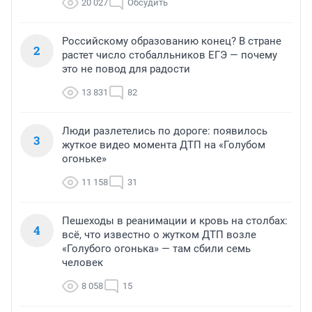
20 027
Обсудить
Российскому образованию конец? В стране
2
растет число стобалльников ЕГЭ — почему
это не повод для радости
13 831
82
Люди разлетелись по дороге: появилось
3
жуткое видео момента ДТП на «Голубом
огоньке»
11 158
31
Пешеходы в реанимации и кровь на столбах:
4
всё, что известно о жутком ДТП возле
«Голубого огонька» — там сбили семь
человек
8 058
15