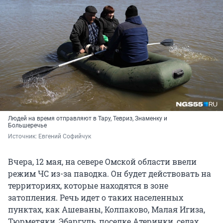
Людей на время отправляют в Тару, Тевриз, Знаменку и
Большеречье
Источник: 
Евгений Софийчук
Вчера, 12 мая, на севере Омской области ввели
режим ЧС из-за паводка. Он будет действовать на
территориях, которые находятся в зоне
затопления. Речь идет о таких населенных
пунктах, как Ашеваны, Колпаково, Малая Игиза,
Тюрметяки, Эбаргуль, поселке Атеринки, селах