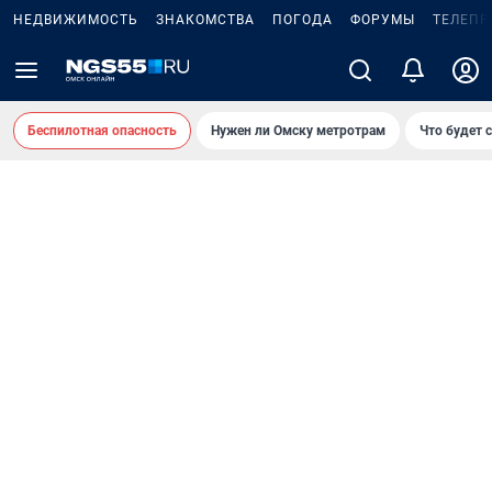
НЕДВИЖИМОСТЬ
ЗНАКОМСТВА
ПОГОДА
ФОРУМЫ
ТЕЛЕПР
Беспилотная опасность
Нужен ли Омску метротрам
Что будет 