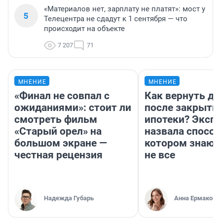
«Материалов нет, зарплату не платят»: мост у
5
Телецентра не сдадут к 1 сентября — что
происходит на объекте
7 207
71
МНЕНИЕ
МНЕНИЕ
«Финал не совпал с
Как вернуть де
ожиданиями»: стоит ли
после закрыти
смотреть фильм
ипотеки? Эксп
«Старый орел» на
назвала способ
большом экране —
котором знают
честная рецензия
не все
Надежда Губарь
Анна Ермакова