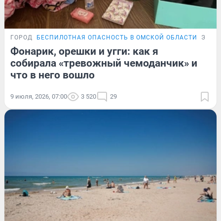
ГОРОД
БЕСПИЛОТНАЯ ОПАСНОСТЬ В ОМСКОЙ ОБЛАСТИ
ЭКСП
Фонарик, орешки и угги: как я
собирала «тревожный чемоданчик» и
что в него вошло
9 июля, 2026, 07:00
3 520
29