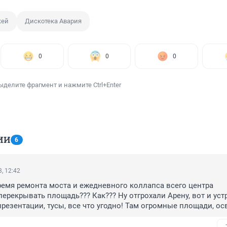
кей
Дискотека Авария
0
0
0
ыделите фрагмент и нажмите Ctrl+Enter
ИИ
6
, 12:42
емя ремонта моста и ежедневного коллапса всего центра 
ерекрывать площадь??? Как??? Ну отгрохали Арену, вот и устр
презентации, тусы, все что угодно! Там огромные площади, ос
ашевича и гуляйте сколько вам влезет! Придет у нас к власти 
н здравомыслящий человек?!?!👿