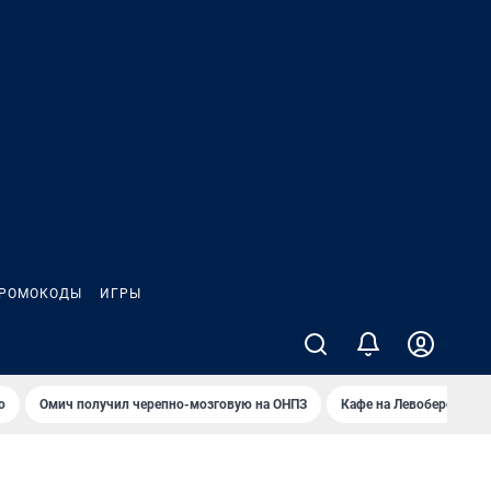
РОМОКОДЫ
ИГРЫ
о
Омич получил черепно-мозговую на ОНПЗ
Кафе на Левобережье в