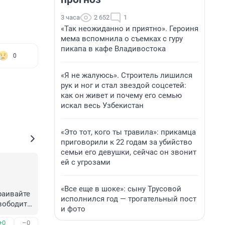
3 часа
2 652
1
«Так неожиданно и приятно». Героиня
мема вспомнила о съемках с гуру
пикапа в кафе Владивостока
0
«Я не жалуюсь». Строитель лишился
рук и ног и стал звездой соцсетей:
как он живет и почему его семью
искал весь Узбекистан
«Это тот, кого ты травила»: прикамца
приговорили к 22 годам за убийство
семьи его девушки, сейчас он звонит
ей с угрозами
«Все еще в шоке»: сыну Трусовой
аивайте 
исполнился год — трогательный пост
вободите 
и фото
когда-
+0
–0