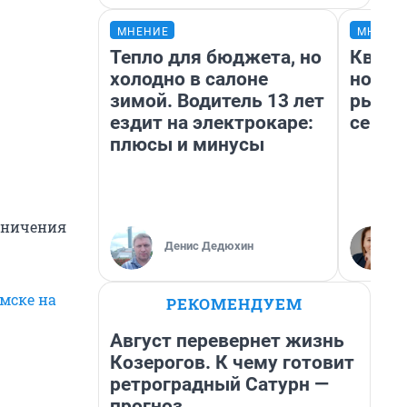
МНЕНИЕ
МНЕНИ
Тепло для бюджета, но
Кварт
холодно в салоне
но де
зимой. Водитель 13 лет
рынок
ездит на электрокаре:
сейча
плюсы и минусы
аничения
Денис Дедюхин
мске на
РЕКОМЕНДУЕМ
Август перевернет жизнь
Козерогов. К чему готовит
ретроградный Сатурн —
прогноз