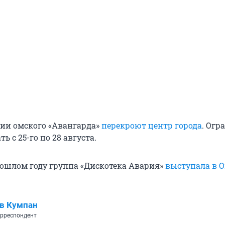
ции омского «Авангарда»
перекроют центр города
. Огр
ь с 25-го по 28 августа.
ошлом году группа «Дискотека Авария»
выступала в О
в Кумпан
рреспондент