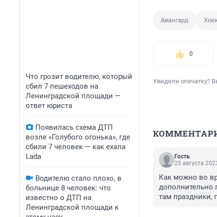
Авангард
Хок
0
Что грозит водителю, который
Увидели опечатку? В
сбил 7 пешеходов на
Ленинградской площади —
ответ юриста
Появилась схема ДТП
КОММЕНТАР
возле «Голубого огонька», где
сбили 7 человек — как ехала
Lada
Гость
25 августа 2023
Как можно во вр
Водителю стало плохо, в
дополнительно п
больнице 8 человек: что
там праздники, 
известно о ДТП на
парковки на Лук
Ленинградской площади к
нибудь хоть оди