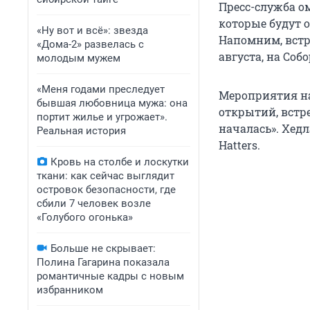
Пресс-служба о
которые будут 
«Ну вот и всё»: звезда
Напомним, встр
«Дома-2» развелась с
августа, на Соб
молодым мужем
«Меня годами преследует
Мероприятия на
бывшая любовница мужа: она
открытий, встр
портит жилье и угрожает».
началась». Хед
Реальная история
Hatters.
Кровь на столбе и лоскутки
ткани: как сейчас выглядит
островок безопасности, где
сбили 7 человек возле
«Голубого огонька»
Больше не скрывает:
Полина Гагарина показала
романтичные кадры с новым
избранником