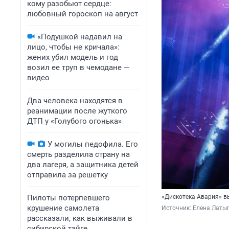
кому разобьют сердце:
любовный гороскоп на август
«Подушкой надавил на
лицо, чтобы не кричала»:
жених убил модель и год
возил ее труп в чемодане —
видео
Два человека находятся в
реанимации после жуткого
ДТП у «Голубого огонька»
У могилы педофила. Его
смерть разделила страну на
два лагеря, а защитника детей
отправила за решетку
Пилоты потерпевшего
«Дискотека Авария» в
крушение самолета
Источник: 
Елена Латы
рассказали, как выживали в
сибирской тайге