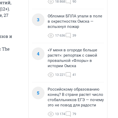
18 868
90
ятий,
12+).
, 27
Обломки БПЛА упали в поле
3
в окрестностях Омска —
вспыхнул пожар
17 636
39
зов и
и The
«У меня в огороде больше
4
растет»: репортаж с самой
провальной «Флоры» в
истории Омска
13 221
41
Российскому образованию
5
конец? В стране растет число
стобалльников ЕГЭ — почему
это не повод для радости
13 174
79