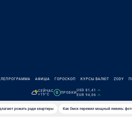
ЕЛЕПРОГРАММА
АФИША
ГОРОСКОП
КУРСЫ ВАЛЮТ
ZODY
П
USD 81,41
СЕЙЧАС
0
ПРОБКИ
+19°C
EUR 94,06
длагают рожать ради квартиры
Как Омск пережил мощный ливень: фот