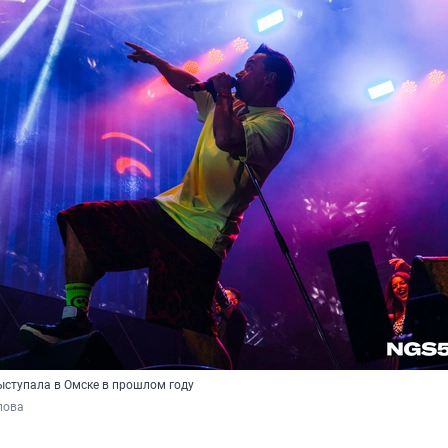
ыступала в Омске в прошлом году
пова