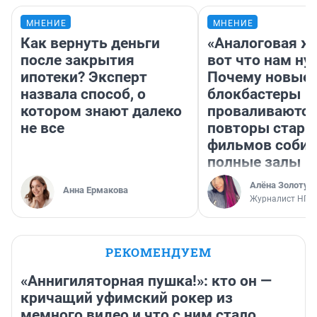
МНЕНИЕ
МНЕНИЕ
Как вернуть деньги
«Аналоговая ж
после закрытия
вот что нам ну
ипотеки? Эксперт
Почему новые
назвала способ, о
блокбастеры
котором знают далеко
проваливаются,
не все
повторы стары
фильмов соби
полные залы
Алёна Золотух
Анна Ермакова
Журналист НГС
РЕКОМЕНДУЕМ
«Аннигиляторная пушка!»: кто он —
кричащий уфимский рокер из
мемного видео и что с ним стало