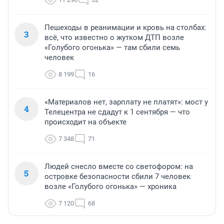
Пешеходы в реанимации и кровь на столбах:
3
всё, что известно о жутком ДТП возле
«Голубого огонька» — там сбили семь
человек
8 199
16
«Материалов нет, зарплату не платят»: мост у
4
Телецентра не сдадут к 1 сентября — что
происходит на объекте
7 348
71
Людей снесло вместе со светофором: на
5
островке безопасности сбили 7 человек
возле «Голубого огонька» — хроника
7 120
68