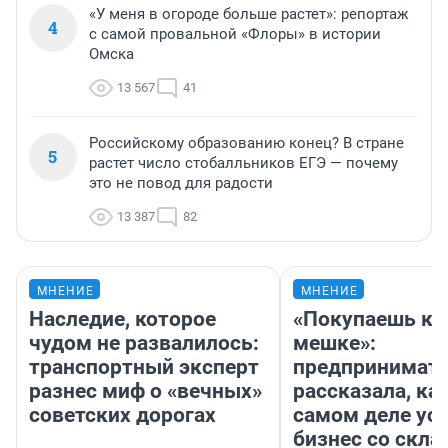
«У меня в огороде больше растет»: репортаж
4
с самой провальной «Флоры» в истории
Омска
13 567
41
Российскому образованию конец? В стране
5
растет число стобалльников ЕГЭ — почему
это не повод для радости
13 387
82
МНЕНИЕ
МНЕНИЕ
Наследие, которое
«Покупаешь ко
чудом не развалилось:
мешке»:
транспортный эксперт
предпринимат
разнес миф о «вечных»
рассказала, как
советских дорогах
самом деле ус
бизнес со скл