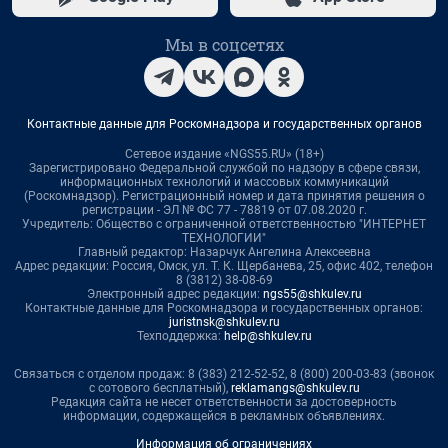
Мы в соцсетях
Контактные данные для Роскомнадзора и государственных органов
Сетевое издание «NGS55.RU» (18+)
Зарегистрировано Федеральной службой по надзору в сфере связи,
информационных технологий и массовых коммуникаций
(Роскомнадзор). Регистрационный номер и дата принятия решения о
регистрации - ЭЛ № ФС 77 - 78819 от 07.08.2020 г.
Учредитель: Общество с ограниченной ответственностью "ИНТЕРНЕТ
ТЕХНОЛОГИИ"
Главный редактор: Назарчук Ангелина Алексеевна
Адрес редакции: Россия, Омск, ул. Т. К. Щербанева, 25, офис 402, телефон
8 (3812) 38-08-69
Электронный адрес редакции:
ngs55@shkulev.ru
Контактные данные для Роскомнадзора и государственных органов:
juristnsk@shkulev.ru
Техподдержка:
help@shkulev.ru
Связаться с отделом продаж: 8 (383) 212-52-52, 8 (800) 200-03-83 (звонок
с сотового бесплатный),
reklamangs@shkulev.ru
Редакция сайта не несет ответственности за достоверность
информации, содержащейся в рекламных объявлениях.
Информация об ограничениях