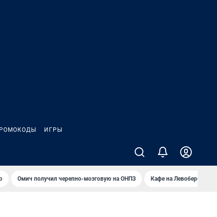
РОМОКОДЫ
ИГРЫ
о
Омич получил черепно-мозговую на ОНПЗ
Кафе на Левобережье в