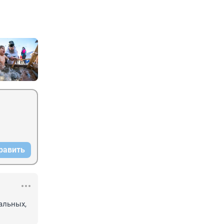
равить
льных, 