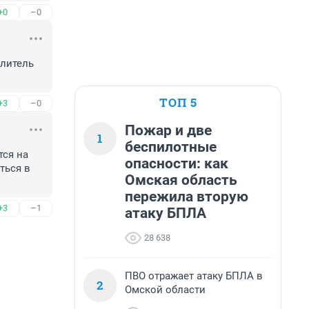
+0
–0
литель 
ТОП 5
+3
–0
Пожар и две
1
беспилотные
ся на 
опасности: как
ься в 
Омская область
пережила вторую
+3
–1
атаку БПЛА
28 638
ПВО отражает атаку БПЛА в
2
Омской области