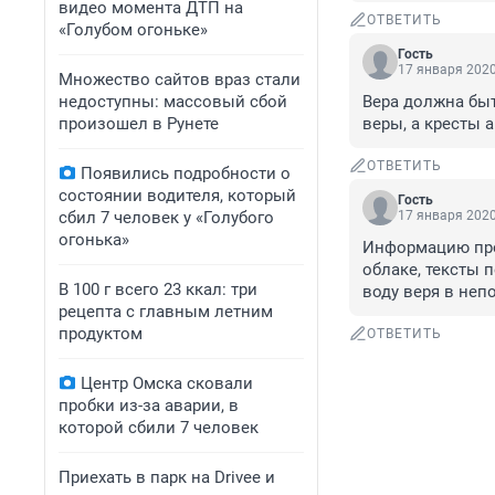
видео момента ДТП на
ОТВЕТИТЬ
«Голубом огоньке»
Гость
17 января 2020
Множество сайтов враз стали
недоступны: массовый сбой
Вера должна быть
произошел в Рунете
веры, а кресты 
ОТВЕТИТЬ
Появились подробности о
состоянии водителя, который
Гость
сбил 7 человек у «Голубого
17 января 2020
огонька»
Информацию про 
облаке, тексты п
В 100 г всего 23 ккал: три
воду веря в непо
рецепта с главным летним
продуктом
ОТВЕТИТЬ
Центр Омска сковали
пробки из-за аварии, в
которой сбили 7 человек
Приехать в парк на Drivee и