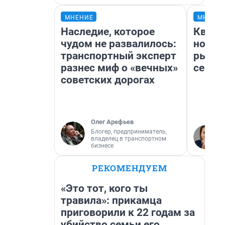
МНЕНИЕ
МНЕНИ
Наследие, которое
Кварт
чудом не развалилось:
но де
транспортный эксперт
рынок
разнес миф о «вечных»
сейча
советских дорогах
Олег Арефьев
Блогер, предприниматель,
владелец в транспортном
бизнесе
РЕКОМЕНДУЕМ
«Это тот, кого ты
травила»: прикамца
приговорили к 22 годам за
убийство семьи его