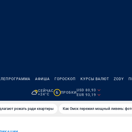
ЕЛЕПРОГРАММА
АФИША
ГОРОСКОП
КУРСЫ ВАЛЮТ
ZODY
П
USD 80,93
СЕЙЧАС
6
ПРОБКИ
+24°C
EUR 93,19
длагают рожать ради квартиры
Как Омск пережил мощный ливень: фот