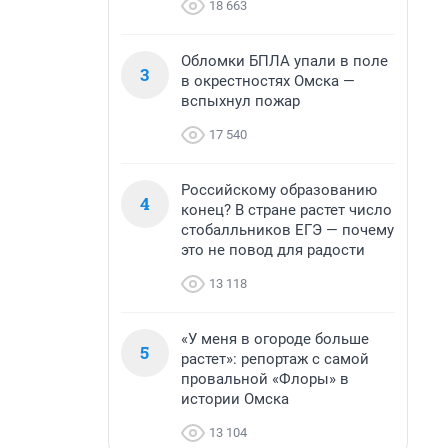
18 663
Обломки БПЛА упали в поле
3
в окрестностях Омска —
вспыхнул пожар
17 540
Российскому образованию
4
конец? В стране растет число
стобалльников ЕГЭ — почему
это не повод для радости
13 118
«У меня в огороде больше
5
растет»: репортаж с самой
провальной «Флоры» в
истории Омска
13 104