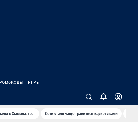
РОМОКОДЫ
ИГРЫ
заны с Омском: тест
Дети стали чаще травиться наркотиками
Появя