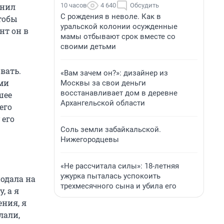
10 часов
4 640
Обсудить
онил
С рождения в неволе. Как в
чтобы
уральской колонии осужденные
нт он в
мамы отбывают срок вместе со
своими детьми
вать.
«Вам зачем он?»: дизайнер из
ыми
Москвы за свои деньги
восстанавливает дом в деревне
шее
Архангельской области
его
 его
Соль земли забайкальской.
Нижегородцевы
«Не рассчитала силы»: 18-летняя
ужурка пыталась успокоить
подала на
трехмесячного сына и убила его
, а я
ения, я
лали,