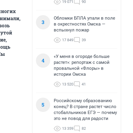
19 071
90
многих
онимали,
Обломки БПЛА упали в поле
3
в окрестностях Омска —
возь
вспыхнул пожар
нутой
ие,
17 849
39
мощь
Мы
«У меня в огороде больше
4
растет»: репортаж с самой
провальной «Флоры» в
истории Омска
13 520
41
Российскому образованию
5
конец? В стране растет число
стобалльников ЕГЭ — почему
это не повод для радости
13 359
82