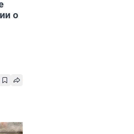
е
ии о