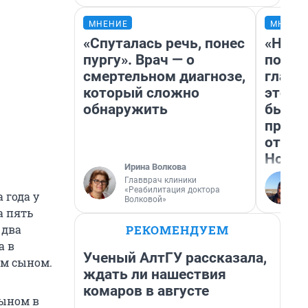
МНЕНИЕ
МНЕНИ
«Спуталась речь, понес
«Нико
пургу». Врач — о
побед
смертельном диагнозе,
главн
который сложно
этого
обнаружить
бьет 
прока
отзыв
Нолан
Ирина Волкова
Главврач клиники
«Реабилитация доктора
 года у
Волковой»
а пять
РЕКОМЕНДУЕМ
 два
а в
Ученый АлтГУ рассказала,
ым сыном.
ждать ли нашествия
комаров в августе
сыном в