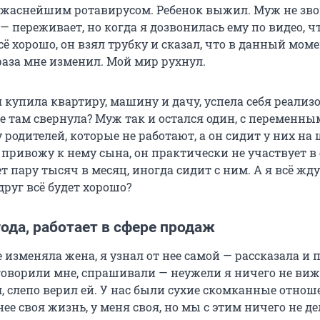
жаснейшим ротавирусом. Ребенок выжил. Муж не зв
— переживает, но когда я дозвонилась ему по видео, 
сё хорошо, он взял трубку и сказал, что в данный моме
раза мне изменил. Мой мир рухнул.
я купила квартиру, машину и дачу, успела себя реализо
не там свернула? Муж так и остался один, с переменн
 родителей, которые не работают, а он сидит у них на 
 привожу к нему сына, он практически не участвует в 
т пару тысяч в месяц, иногда сидит с ним. А я всё жду
руг всё будет хорошо?
года, работает в сфере продаж
е изменяла жена, я узнал от нее самой — рассказала и 
говорили мне, спрашивали — неужели я ничего не вижу
, слепо верил ей. У нас были сухие скомканные отнош
нее своя жизнь, у меня своя, но мы с этим ничего не де