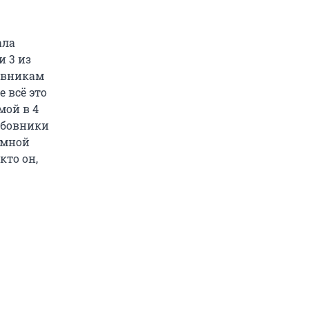
ала
и 3 из
бовникам
е всё это
мой в 4
любовники
 мной
кто он,