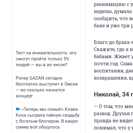
реанимацию с у
неделю, думала 
сообщить, что в
бане и уже три 
Благо до брака 
Скажите, где я 
Тест на внимательность: его
бабами. Живет у
смогут пройти только 5%
почти год. Сама
людей — вы в их числе?
воспитании, дае
возвращения, вд
Рэпер GAZAN сегодня
бесплатно выступит в Омске
— во сколько начнется
Николай, 34 
концерт
— О том, что мн
«Теперь мы семья!» Клава
развод. Друзья 
Кока сыграла тайную свадьбу
правда не видел
с богатым блогером. В какую
сумму всё обошлось
понимал, что у 