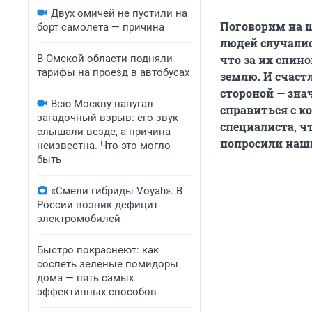
Двух омичей не пустили на
Поговорим на щ
борт самолета — причина
людей случалис
В Омской области подняли
что за их спино
тарифы на проезд в автобусах
землю. И счаст
стороной — зна
Всю Москву напугал
справиться с к
загадочный взрыв: его звук
специалиста, ч
слышали везде, а причина
попросили наш
неизвестна. Что это могло
быть
«Смели гибриды Voyah». В
России возник дефицит
электромобилей
Быстро покраснеют: как
соспеть зеленые помидоры
дома — пять самых
эффективных способов