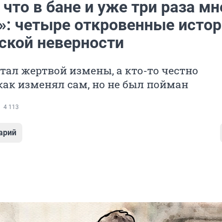
 что в бане и уже три раза мн
»: четыре откровенные истор
ской неверности
стал жертвой измены, а кто-то честно
как изменял сам, но не был пойман
4 113
арий