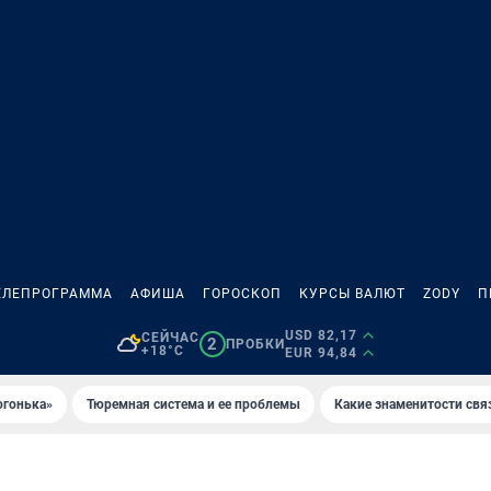
ЕЛЕПРОГРАММА
АФИША
ГОРОСКОП
КУРСЫ ВАЛЮТ
ZODY
П
USD 82,17
СЕЙЧАС
2
ПРОБКИ
+18°C
EUR 94,84
огонька»
Тюремная система и ее проблемы
Какие знаменитости свя