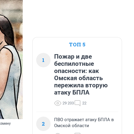
ТОП 5
Пожар и две
1
беспилотные
опасности: как
Омская область
пережила вторую
атаку БПЛА
29 203
22
ПВО отражает атаку БПЛА в
2
измену
Омской области