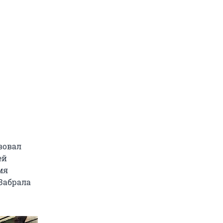
твовал
ей
мя
 Забрала