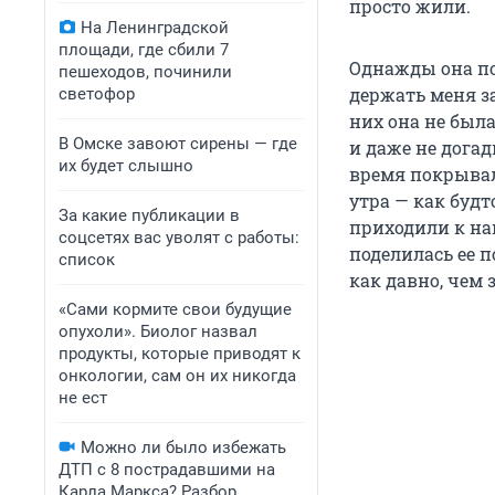
просто жили.
На Ленинградской
площади, где сбили 7
Однажды она под
пешеходов, починили
держать меня за
светофор
них она не была
В Омске завоют сирены — где
и даже не догад
их будет слышно
время покрывали
утра — как будт
За какие публикации в
приходили к на
соцсетях вас уволят с работы:
поделилась ее п
список
как давно, чем 
«Сами кормите свои будущие
опухоли». Биолог назвал
продукты, которые приводят к
онкологии, сам он их никогда
не ест
Можно ли было избежать
ДТП с 8 пострадавшими на
Карла Маркса? Разбор