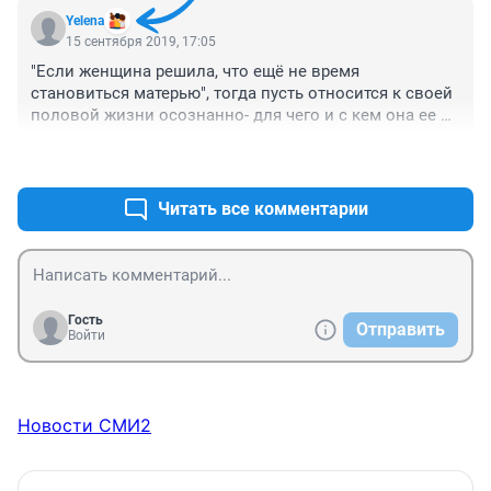
Yelena
15 сентября 2019, 17:05
"Если женщина решила, что ещё не время 
становиться матерью", тогда пусть относится к своей 
половой жизни осознанно- для чего и с кем она ее 
ведет. Ребенок- это человек с момента зачатия. 
+0
–1
Аборт- это грех убийства. Какие такие ученые сказали, 
что до 12 недель ребенок ничего не ощущает? Их 
лично абортировали, или как? Последствия аборта 
Читать все комментарии
остаются на всю жизнь- постабортный синдром это 
называется, а не тень прошлого или сила 
самовнушения. Решение действительно нужно 
принимать осознанно- о своем женском 
предназначении, от Бога- быть женой и матерью или... 
Гость
Отправить
Осознанность эта должна начинаться именно здесь, а 
Войти
не перед дверями абортария.
Новости СМИ2