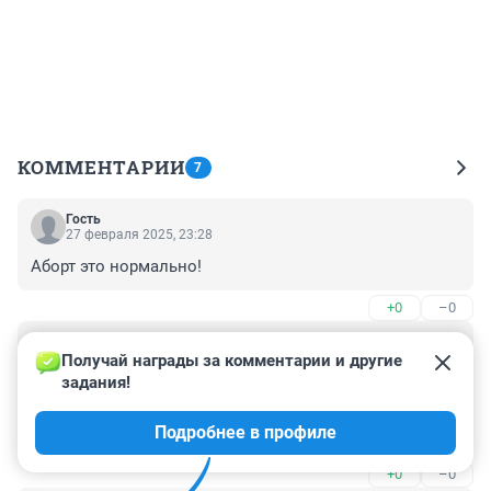
КОММЕНТАРИИ
7
Гость
27 февраля 2025, 23:28
Аборт это нормально!
+0
–0
Гость
1 ноября 2019, 23:51
Получай награды за комментарии и другие 
задания!
Будущая Мама не убивай ребенка, сохрани и роди его. 
Безвыходных ситуаций не бывает. Все решаемо, 
Подробнее в профиле
сделай правильный выбор. Поддержу, пиши 
newvadim1631 собака gmail. com
+0
–0