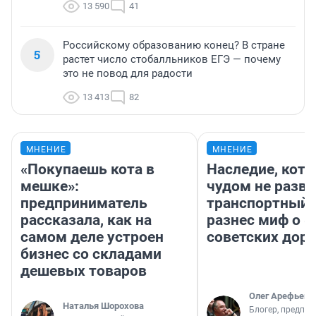
13 590
41
Российскому образованию конец? В стране
5
растет число стобалльников ЕГЭ — почему
это не повод для радости
13 413
82
МНЕНИЕ
МНЕНИЕ
«Покупаешь кота в
Наследие, кото
мешке»:
чудом не разва
предприниматель
транспортный 
рассказала, как на
разнес миф о 
самом деле устроен
советских доро
бизнес со складами
дешевых товаров
Олег Арефьев
Наталья Шорохова
Блогер, предпри