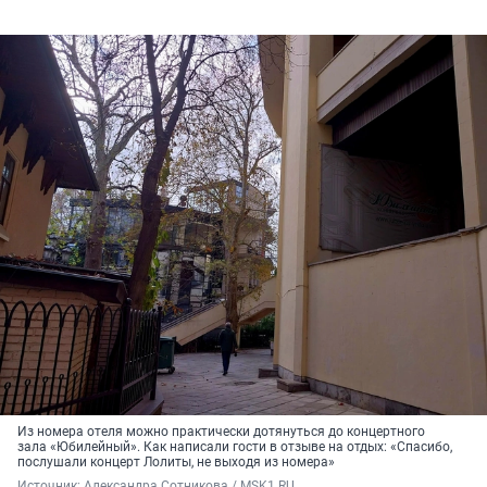
Из номера отеля можно практически дотянуться до концертного
зала «Юбилейный». Как написали гости в отзыве на отдых: «Спасибо,
послушали концерт Лолиты, не выходя из номера»
Источник: 
Александра Сотникова / MSK1.RU