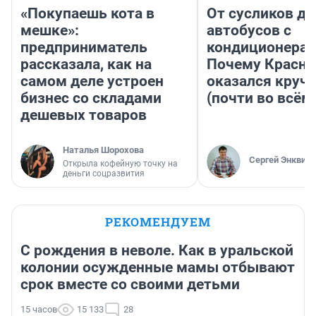
«Покупаешь кота в
От сусликов до
мешке»:
автобусов с
предприниматель
кондиционерам
рассказала, как на
Почему Красно
самом деле устроен
оказался круч
бизнес со складами
(почти во всём
дешевых товаров
Наталья Шорохова
Сергей Энквист
Открыла кофейную точку на
деньги соцразвития
РЕКОМЕНДУЕМ
С рождения в неволе. Как в уральской
колонии осужденные мамы отбывают
срок вместе со своими детьми
15 часов
15 133
28