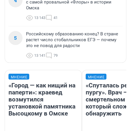
4
с самой провальной «Флоры» в истории
Омска
13 143
41
Российскому образованию конец? В стране
5
растет число стобалльников ЕГЭ — почему
это не повод для радости
13 141
79
МНЕНИЕ
МНЕНИЕ
«Город — как нищий на
«Спуталась реч
паперти»: краевед
пургу». Врач — 
возмутился
смертельном д
установкой памятника
который слож
Высоцкому в Омске
обнаружить