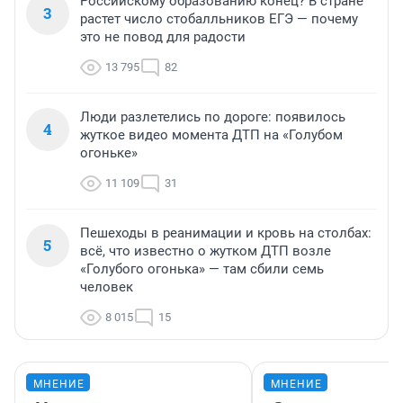
Российскому образованию конец? В стране
3
растет число стобалльников ЕГЭ — почему
это не повод для радости
13 795
82
Люди разлетелись по дороге: появилось
4
жуткое видео момента ДТП на «Голубом
огоньке»
11 109
31
Пешеходы в реанимации и кровь на столбах:
5
всё, что известно о жутком ДТП возле
«Голубого огонька» — там сбили семь
человек
8 015
15
МНЕНИЕ
МНЕНИЕ