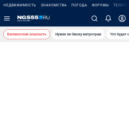
НЕДВИЖИМОСТЬ
ЗНАКОМСТВА
ПОГОДА
ФОРУМЫ
ТЕЛЕПР
Беспилотная опасность
Нужен ли Омску метротрам
Что будет 