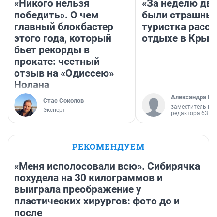
«Никого нельзя
«За неделю две
победить». О чем
были страшные
главный блокбастер
туристка расск
этого года, который
отдыхе в Крым
бьет рекорды в
прокате: честный
отзыв на «Одиссею»
Нолана
Александра Ис
Стас Соколов
заместитель гл
Эксперт
редактора 63.RU
РЕКОМЕНДУЕМ
«Меня исполосовали всю». Сибирячка
похудела на 30 килограммов и
выиграла преображение у
пластических хирургов: фото до и
после