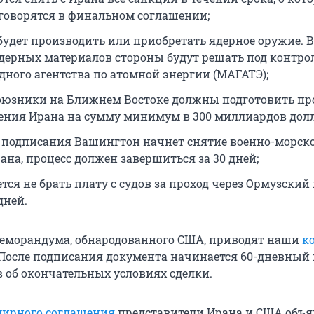
говорятся в финальном соглашении;
 будет производить или приобретать ядерное оружие. 
дерных материалов стороны будут решать под контро
ного агентства по атомной энергии (МАГАТЭ);
оюзники на Ближнем Востоке должны подготовить п
ения Ирана на сумму минимум в 300 миллиардов долл
е подписания Вашингтон начнет снятие военно-морск
ана, процесс должен завершиться за 30 дней;
тся не брать плату с судов за проход через Ормузский
дней.
еморандума, обнародованного США, приводят наши
к
 После подписания документа начинается 60-дневный
в об окончательных условиях сделки.
ирного соглашения
представители Ирана и США объя