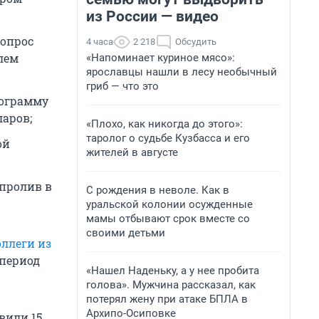
из России — видео
Вопрос
4 часа
2 218
Обсудить
лем
«Напоминает куриное мясо»:
ярославцы нашли в лесу необычный
гриб — что это
рограмму
аров;
«Плохо, как никогда до этого»:
таролог о судьбе Кузбасса и его
ой
жителей в августе
 пролив в
С рождения в неволе. Как в
уральской колонии осужденные
мамы отбывают срок вместе со
своими детьми
оллеги из
 период
«Нашел Наденьку, а у нее пробита
голова». Мужчина рассказал, как
потерял жену при атаке БПЛА в
Архипо-Осиповке
вили 15