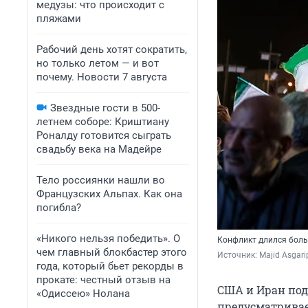
медузы: что происходит с
пляжами
Рабочий день хотят сократить,
но только летом — и вот
почему. Новости 7 августа
Звездные гости в 500-
летнем соборе: Криштиану
Роналду готовится сыграть
свадьбу века на Мадейре
Тело россиянки нашли во
Французских Альпах. Как она
погибла?
«Никого нельзя победить». О
Конфликт длился боль
чем главный блокбастер этого
Источник: 
Majid Asgari
года, который бьет рекорды в
прокате: честный отзыв на
США и Иран по
«Одиссею» Нолана
предусматривае