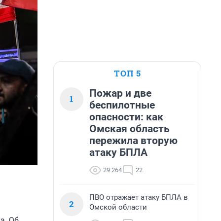
ТОП 5
Пожар и две
1
беспилотные
опасности: как
Омская область
пережила вторую
атаку БПЛА
29 264
22
ПВО отражает атаку БПЛА в
2
Омской области
а. Об