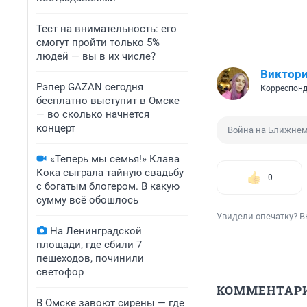
Тест на внимательность: его
смогут пройти только 5%
людей — вы в их числе?
Виктори
Рэпер GAZAN сегодня
Корреспонд
бесплатно выступит в Омске
— во сколько начнется
концерт
Война на Ближнем
«Теперь мы семья!» Клава
Кока сыграла тайную свадьбу
0
с богатым блогером. В какую
сумму всё обошлось
Увидели опечатку? В
На Ленинградской
площади, где сбили 7
пешеходов, починили
светофор
КОММЕНТАР
В Омске завоют сирены — где