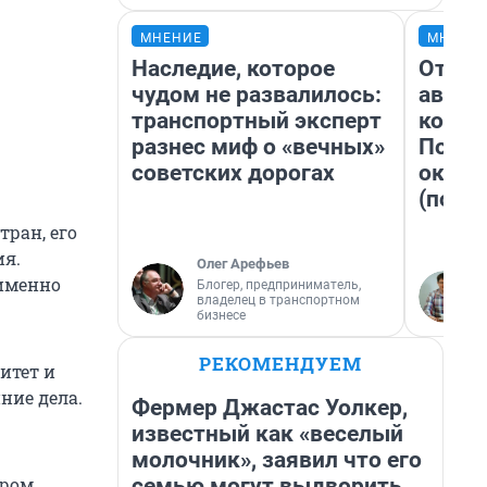
МНЕНИЕ
МНЕНИ
Наследие, которое
От су
чудом не развалилось:
автоб
транспортный эксперт
конди
разнес миф о «вечных»
Почем
советских дорогах
оказа
(почти
ран, его
ия.
Олег Арефьев
именно
Блогер, предприниматель,
владелец в транспортном
бизнесе
РЕКОМЕНДУЕМ
итет и
ние дела.
Фермер Джастас Уолкер,
известный как «веселый
молочник», заявил что его
семью могут выдворить
ором