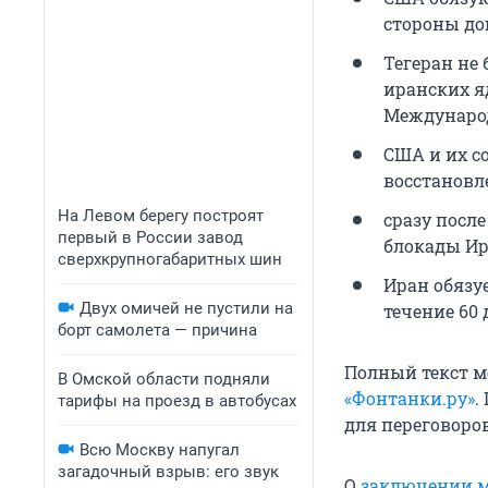
стороны до
Тегеран не
иранских я
Международ
США и их с
восстановл
На Левом берегу построят
сразу посл
первый в России завод
блокады Ир
сверхкрупногабаритных шин
Иран обязуе
Двух омичей не пустили на
течение 60 
борт самолета — причина
Полный текст м
В Омской области подняли
«Фонтанки.ру»
.
тарифы на проезд в автобусах
для переговоро
Всю Москву напугал
загадочный взрыв: его звук
О
заключении м