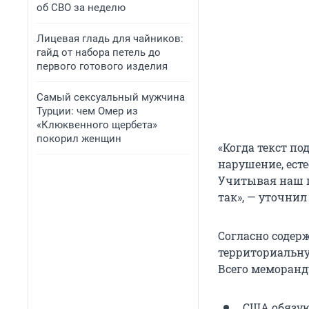
об СВО за неделю
Лицевая гладь для чайников:
гайд от набора петель до
первого готового изделия
Самый сексуальный мужчина
Турции: чем Омер из
«Клюквенного щербета»
покорил женщин
«Когда текст п
нарушение, есте
Учитывая наш 
так», — уточнил
Согласно содер
территориальну
Всего меморанду
США обязуют