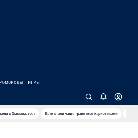
РОМОКОДЫ
ИГРЫ
заны с Омском: тест
Дети стали чаще травиться наркотиками
Появя