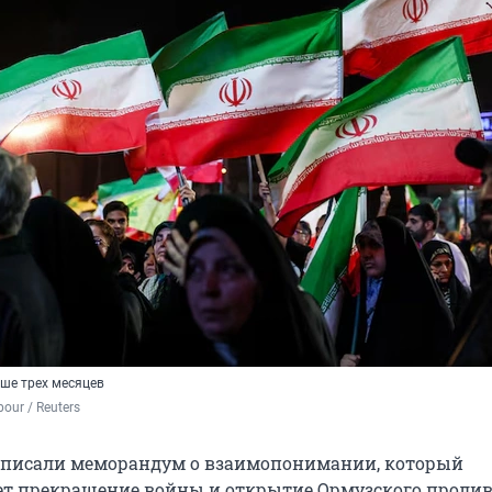
ше трех месяцев
pour / Reuters
дписали меморандум о взаимопонимании, который
т прекращение войны и открытие Ормузского пролив