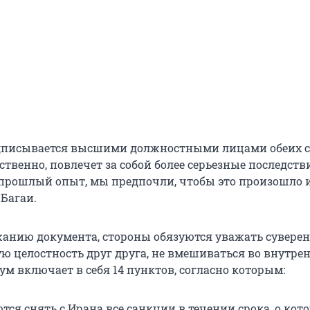
одписывается высшими должностными лицами обеих ст
ственно, повлечет за собой более серьезные последств
прошлый опыт, мы предпочли, чтобы это произошло 
 Багаи.
жанию документа, стороны обязуются уважать суверен
ю целостность друг друга, не вмешиваться во внутрен
м включает в себя 14 пунктов, согласно которым:
ся снять с Ирана все санкции в течении срока, о кот