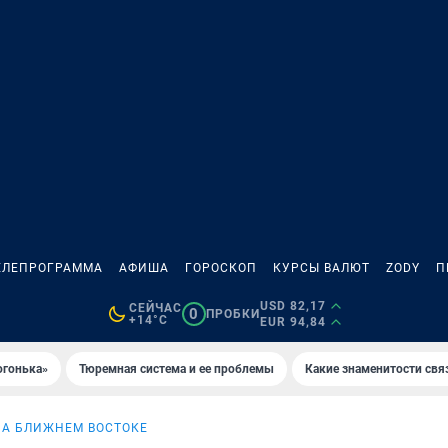
ЕЛЕПРОГРАММА
АФИША
ГОРОСКОП
КУРСЫ ВАЛЮТ
ZODY
П
USD 82,17
СЕЙЧАС
0
ПРОБКИ
+14°C
EUR 94,84
огонька»
Тюремная система и ее проблемы
Какие знаменитости свя
НА БЛИЖНЕМ ВОСТОКЕ