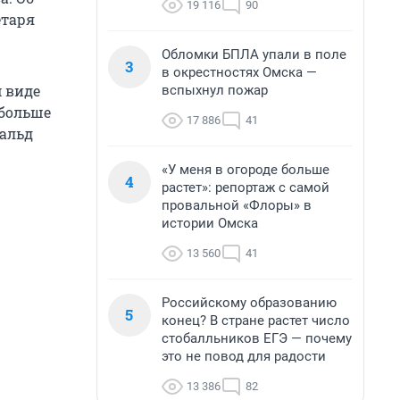
19 116
90
етаря
Обломки БПЛА упали в поле
3
в окрестностях Омска —
 виде
вспыхнул пожар
 больше
17 886
41
нальд
«У меня в огороде больше
4
растет»: репортаж с самой
провальной «Флоры» в
истории Омска
13 560
41
Российскому образованию
5
конец? В стране растет число
стобалльников ЕГЭ — почему
это не повод для радости
13 386
82