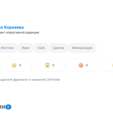
я Корнеева
ент оперативной редакции
 Востоке
Иран
США
Сделка
Меморандум
0
0
0
ыделите фрагмент и нажмите Ctrl+Enter
ИИ
0