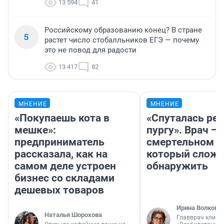
13 594
41
Российскому образованию конец? В стране
5
растет число стобалльников ЕГЭ — почему
это не повод для радости
13 417
82
МНЕНИЕ
МНЕНИЕ
«Покупаешь кота в
«Спуталась реч
мешке»:
пургу». Врач — 
предприниматель
смертельном д
рассказала, как на
который слож
самом деле устроен
обнаружить
бизнес со складами
дешевых товаров
Ирина Волкова
Наталья Шорохова
Главврач клини