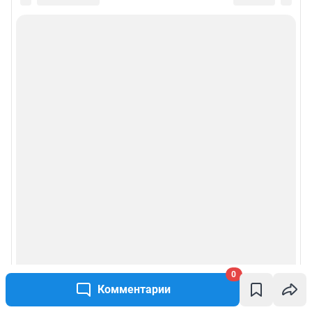
Информация об ограничениях
Политика использования cookies
Рекомендательные системы
Пользовательское соглашение сервиса «Подписка без баннерной
рекламы»
Политика конфиденциальности и обработки персональных данных и
правила использования сайта
© ООО «Сеть городских порталов»
© ООО «Интернет Технологии»
0
Комментарии