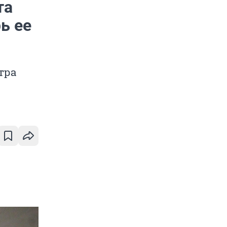
та
ь ее
тра