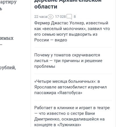
вартиру
области
ь
22 часа
17 028
8
Фермер Джастас Уолкер, известный
как «веселый молочник», заявил что
его семью могут выдворить из
одимых
России — видео
—
Почему у томатов скручиваются
листья — три причины и решение
проблемы
рублей,
«Четыре месяца больничных»: в
Ярославле автомобилист изувечил
пассажира «Яавтобуса»
Работает в клинике и играет в театре
— что известно о сестре Вани
Дмитриенко, оскандалившейся на
концерте в «Лужниках»