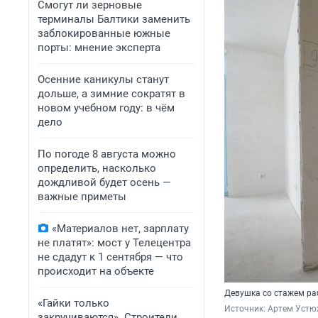
Смогут ли зерновые
терминалы Балтики заменить
заблокированные южные
порты: мнение эксперта
Осенние каникулы станут
дольше, а зимние сократят в
новом учебном году: в чём
дело
По погоде 8 августа можно
определить, насколько
дождливой будет осень —
важные приметы
«Материалов нет, зарплату
не платят»: мост у Телецентра
не сдадут к 1 сентября — что
происходит на объекте
Девушка со стажем раб
«Гайки только
Источник: 
Артем Устю
закручиваются». Строители