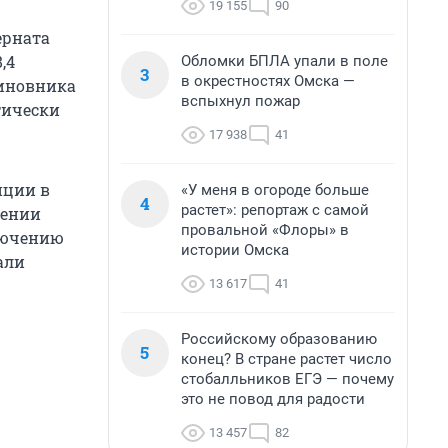
19 155
90
ерната
,4
Обломки БПЛА упали в поле
3
в окрестностях Омска —
чиновника
вспыхнул пожар
тически
17 938
41
пции в
«У меня в огороде больше
4
растет»: репортаж с самой
чении
провальной «Флоры» в
ключению
истории Омска
али
13 617
41
Российскому образованию
5
конец? В стране растет число
стобалльников ЕГЭ — почему
это не повод для радости
13 457
82