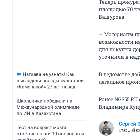
Теперь прокурат
площадью 70 кв
Башурова.
— Материалы пр
возможности на
для покупки до
уточнили в над
В ведомстве до
Нагиева не узнать! Как
выглядели звезды культовой
легальное прои
«Каменской» 27 лет назад
Ранее NGS55.RU 
Школьники победили на
Владимира Куп
Международной олимпиаде
по ИИ в Казахстане
Сергей 
Тест на возраст мозга:
Старший ко
ответьте на эти 10 вопросов и