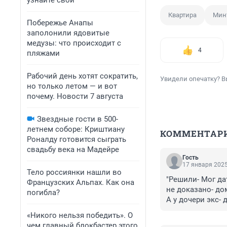
узнайте свой
Квартира
Мин
Побережье Анапы
заполонили ядовитые
медузы: что происходит с
4
пляжами
Рабочий день хотят сократить,
Увидели опечатку? В
но только летом — и вот
почему. Новости 7 августа
Звездные гости в 500-
летнем соборе: Криштиану
КОММЕНТАР
Роналду готовится сыграть
свадьбу века на Мадейре
Гость
17 января 2025
Тело россиянки нашли во
"Решили- Мог дат
Французских Альпах. Как она
не доказано- до
погибла?
А у дочери экс- 
«Никого нельзя победить». О
чем главный блокбастер этого