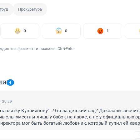
труд
Прокуратура
0
0
1
ыделите фрагмент и нажмите Ctrl+Enter
ИИ
4
, 20:29
ь взятку Куприянову"...Что за детский сад? Доказали- значит, 
мыслы уместны лишь у бабок на лавке, а не у официальных ор
директора мог быть богатый любовник, который купил ей кварт