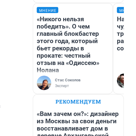
МНЕНИЕ
МНЕНИ
«Никого нельзя
Насле
победить». О чем
чудом
главный блокбастер
транс
этого года, который
разне
бьет рекорды в
совет
прокате: честный
отзыв на «Одиссею»
Нолана
Стас Соколов
Эксперт
РЕКОМЕНДУЕМ
с
«Вам зачем он?»: дизайнер
из Москвы за свои деньги
восстанавливает дом в
деревне Архангельской