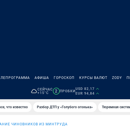
ЕЛЕПРОГРАММА
АФИША
ГОРОСКОП
КУРСЫ ВАЛЮТ
ZODY
П
USD 82,17
СЕЙЧАС
2
ПРОБКИ
+15°C
EUR 94,84
се, что известно
Разбор ДТП у «Голубого огонька»
Тюремная систе
АНИЕ ЧИНОВНИКОВ ИЗ МИНТРУДА