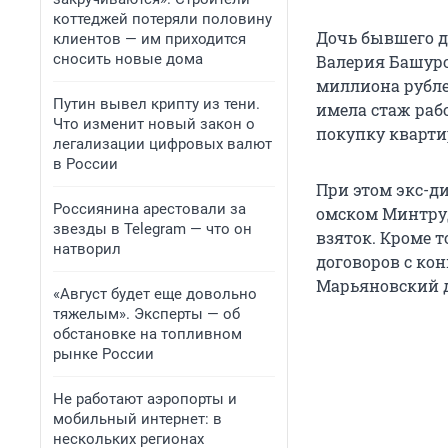
коттеджей потеряли половину
Дочь бывшего д
клиентов — им приходится
сносить новые дома
Валерия Башуро
миллиона рубле
Путин вывел крипту из тени.
имела стаж раб
Что изменит новый закон о
покупку кварти
легализации цифровых валют
в России
При этом экс-д
Россиянина арестовали за
омском Минтруд
звезды в Telegram — что он
взяток. Кроме 
натворил
договоров с к
Марьяновский 
«Август будет еще довольно
тяжелым». Эксперты — об
обстановке на топливном
рынке России
Не работают аэропорты и
мобильный интернет: в
нескольких регионах