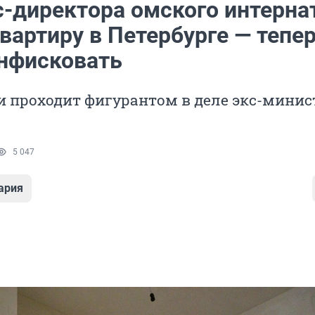
с-директора омского интерна
вартиру в Петербурге — тепер
онфисковать
и проходит фигурантом в деле экс-минис
5 047
ария