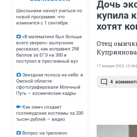
Дочь эк
Школьники начнут учиться по
купила к
новой программе: что
изменится с 1 сентября
хотят к
«В математике был больше
Отец омичк
всего уверен»: выпускник
рассказал, как исправил 298
Куприянова
баллов за ЕГЭ на 300 и
поступил в престижный вуз
17 января 2025, 10:56
Звездная полоса на небе: в
Омской области
4
коммент
сфотографировали Млечный
Путь — космические кадры
Как омич создает
голливудские костюмы за 200
тысяч рублей — видео
Вопрос на триллион.