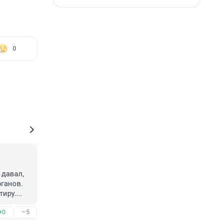
0
давал, 
ганов.

иру....
+0
–5