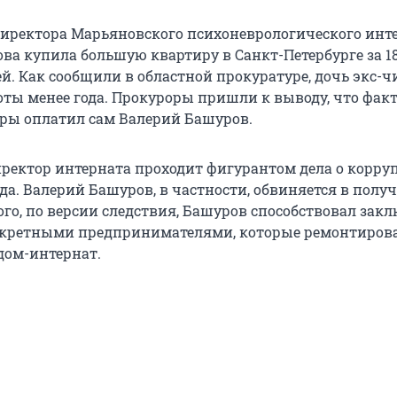
иректора Марьяновского психоневрологического инт
ва купила большую квартиру в Санкт-Петербурге за 18
й. Как сообщили в областной прокуратуре, дочь экс-
оты менее года. Прокуроры пришли к выводу, что фак
ры оплатил сам Валерий Башуров.
иректор интерната проходит фигурантом дела о корру
а. Валерий Башуров, в частности, обвиняется в полу
того, по версии следствия, Башуров способствовал за
онкретными предпринимателями, которые ремонтиров
дом-интернат.