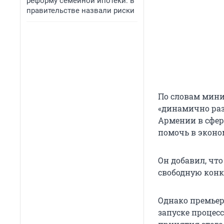
реформу семейной ипотеки: в
правительстве назвали риски
По словам мини
«динамично раз
Армении в сфере
помочь в эконо
Он добавил, чт
свободную конк
Однако премьер
запуске процесс