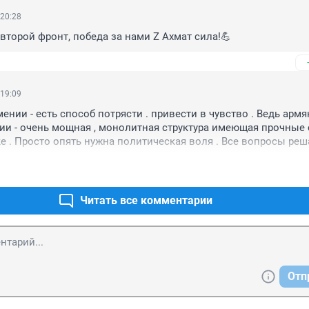
 20:28
второй фронт, победа за нами Z Ахмат сила!💪
 19:09
ении - есть способ потрясти . привести в чувство . Ведь армя
ии - очень мощная , монолитная структура имеющая прочные с
е . Просто опять нужна политическая воля . Все вопросы реша
 решать . Даже получив временные какие то неудобства но до
Читать все комментарии
Отп