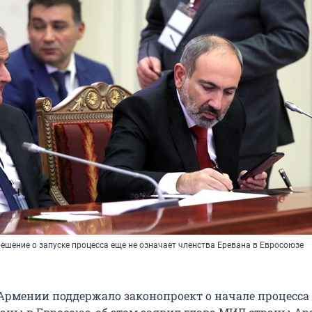
ешение о запуске процесса еще не означает членства Еревана в Евросоюзе
Армении поддержало законопроект о начале процесса