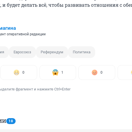
 и будет делать всё, чтобы развивать отношения с об
магина
ент оперативной редакции
ия
Евросоюз
Референдум
Политика
0
1
0
ыделите фрагмент и нажмите Ctrl+Enter
ИИ
18