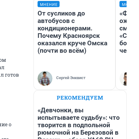
МНЕНИЕ
МНЕНИ
От сусликов до
«Фина
автобусов с
ожида
кондиционерами.
смотр
Почему Красноярск
«Стар
оказался круче Омска
больш
(почти во всём)
честн
ном
ал
л готов
Сергей Энквист
РЕКОМЕНДУЕМ
«Девчонки, вы
испытываете судьбу»: что
ие о
творится в подпольной
рюмочной на Березовой в