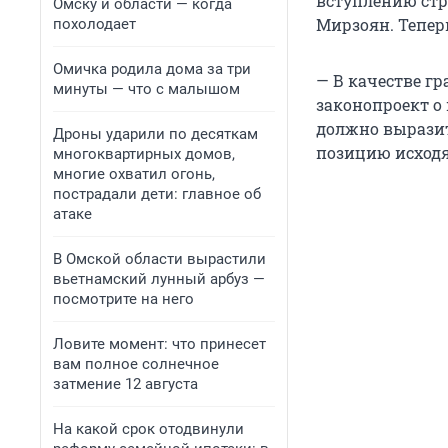
вступлению стр
Омску и области — когда
Мирзоян. Тепер
похолодает
Омичка родила дома за три
— В качестве г
минуты — что с малышом
законопроект о
должно вырази
Дроны ударили по десяткам
позицию исходя 
многоквартирных домов,
многие охватил огонь,
пострадали дети: главное об
атаке
В Омской области вырастили
вьетнамский лунный арбуз —
посмотрите на него
Ловите момент: что принесет
вам полное солнечное
затмение 12 августа
На какой срок отодвинули