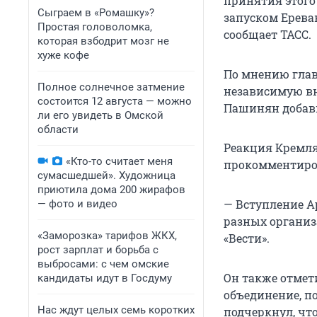
принятия этого
Сыграем в «Ромашку»?
запуском Ереван
Простая головоломка,
сообщает ТАСС.
которая взбодрит мозг не
хуже кофе
По мнению глав
Полное солнечное затмение
независимую вн
состоится 12 августа — можно
Пашинян добави
ли его увидеть в Омской
области
Реакция Кремля
«Кто-то считает меня
прокомментиров
сумасшедшей». Художница
приютила дома 200 жирафов
— Вступление Ар
— фото и видео
разных организ
«Заморозка» тарифов ЖКХ,
«Вести».
рост зарплат и борьба с
выбросами: с чем омские
Он также отмет
кандидаты идут в Госдуму
объединение, п
Нас ждут целых семь коротких
подчеркнул, чт