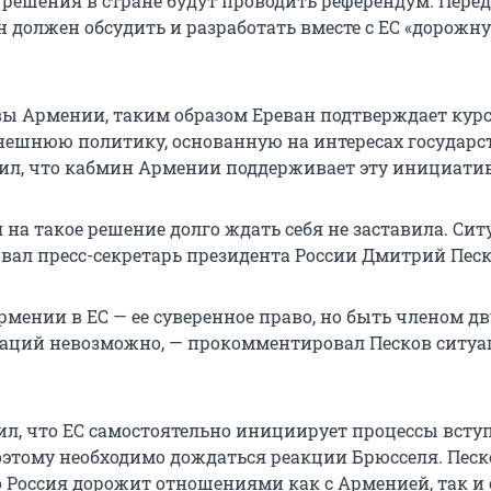
 решения в стране будут проводить референдум. Перед
 должен обсудить и разработать вместе с ЕС «дорожну
ы Армении, таким образом Ереван подтверждает курс
ешнюю политику, основанную на интересах государст
л, что кабмин Армении поддерживает эту инициатив
 на такое решение долго ждать себя не заставила. Си
ал пресс-секретарь президента России Дмитрий Песк
мении в ЕС — ее суверенное право, но быть членом дв
аций невозможно, — прокомментировал Песков ситу
ил, что ЕС самостоятельно инициирует процессы всту
оэтому необходимо дождаться реакции Брюсселя. Песк
о Россия дорожит отношениями как с Арменией, так и 