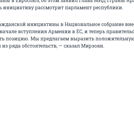
аны в Евросоюз, об этом заявил глава МИД страны Ар
ь инициативу рассмотрит парламент республики.
ражданской инициативы в Национальное собрание вне
 начале вступления Армении в ЕС, и теперь правитель
ть позицию. Мы предлагаем выразить положительну
из ряда обстоятельств, — сказал Мирзоян.