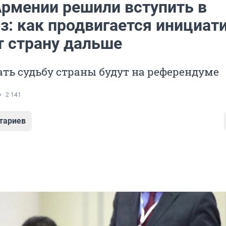
Армении решили вступить в
з: как продвигается инициати
т страну дальше
ть судьбу страны будут на референдуме
2 141
тариев