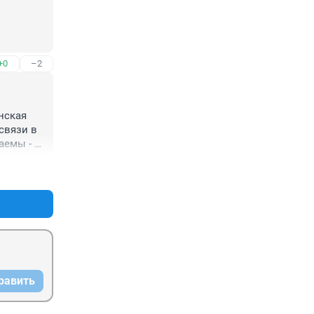
+0
–2
нская 
вязи в 
емы - 
стигнув 
+1
–0
равить