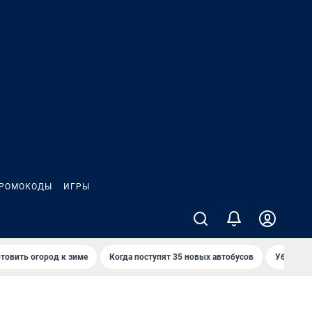
РОМОКОДЫ
ИГРЫ
товить огород к зиме
Когда поступят 35 новых автобусов
Убийца р