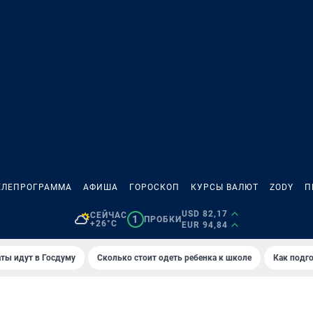
ЕЛЕПРОГРАММА
АФИША
ГОРОСКОП
КУРСЫ ВАЛЮТ
ZODY
П
USD 82,17
СЕЙЧАС
1
ПРОБКИ
+26°C
EUR 94,84
ты идут в Госдуму
Сколько стоит одеть ребенка к школе
Как подго