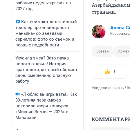
рабочих недель: график на
Азербайджаном,
2027 год
странами.
Как снимают детективный
Алена С
триллер про «свинцового
маньяка» со звездами
Корреспонд
сериалов: фото со съемок и
первые подробности
Ереван
Армен
Укусила змея? Зато паука
нового открыл! История
арахнолога, который обожает
1
свою смертельно опасную
работу
Увидели опечатку? В
«Люблю выигрывать!» Как
39-летняя парикмахер
покорила жюри конкурса
«Миссис Земля — 2026» в
Малайзии
КОММЕНТАР