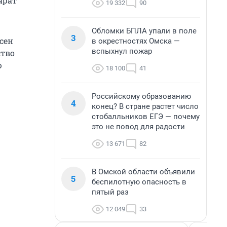
арат
19 332
90
Обломки БПЛА упали в поле
3
сен
в окрестностях Омска —
вспыхнул пожар
ство
ю
18 100
41
Российскому образованию
4
конец? В стране растет число
стобалльников ЕГЭ — почему
это не повод для радости
13 671
82
В Омской области объявили
5
беспилотную опасность в
пятый раз
12 049
33