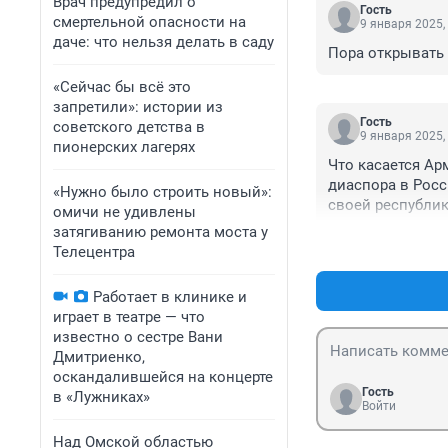
Врач предупредил о
Гость
смертельной опасности на
9 января 2025,
даче: что нельзя делать в саду
Пора открывать 
«Сейчас бы всё это
запретили»: истории из
Гость
советского детства в
9 января 2025,
пионерских лагерях
Что касается Арм
диаспора в Росс
«Нужно было строить новый»:
своей республик
омичи не удивлены
их просто нужно
затягиванию ремонта моста у
цели
Телецентра
Работает в клинике и
играет в театре — что
известно о сестре Вани
Дмитриенко,
оскандалившейся на концерте
Гость
в «Лужниках»
Войти
Над Омской областью