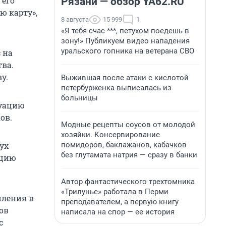
 его
Рязани — обзор YA62.RU
ю карту»,
8 августа
15 999
1
«Я тебя счас ***, петухом поедешь в
зону!» Публикуем видео нападения
уральского гопника на ветерана СВО
 на
ва.
у.
Выжившая после атаки с кислотой
петербурженка выписалась из
больницы
туацию
ов.
Модные рецепты соусов от молодой
хозяйки. Консервирование
помидоров, баклажанов, кабачков
ух
без глутамата натрия — сразу в банки
ацию
Автор фантастического трехтомника
«Трилунье» работала в Перми
пления в
преподавателем, а первую книгу
ов
написала на спор — ее история
с