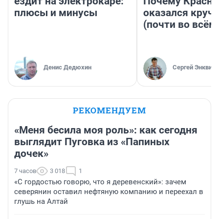
ездит на электрокаре:
Почему Красно
плюсы и минусы
оказался круч
(почти во всём
Денис Дедюхин
Сергей Энквист
РЕКОМЕНДУЕМ
«Меня бесила моя роль»: как сегодня
выглядит Пуговка из «Папиных
дочек»
7 часов
3 018
1
«С гордостью говорю, что я деревенский»: зачем
северянин оставил нефтяную компанию и переехал в
глушь на Алтай