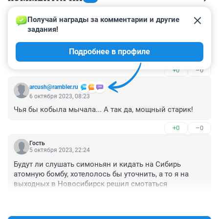
Получай награды за комментарии и другие 
Гость
6 октября 2023, 17:15
задания!
таки я не поняла все-таки... цель то в итоге какая? и 
Подробнее в профиле
каковы критерии ее достижения?
+0
–0
arcush@rambler.ru
6 октября 2023, 08:23
Чья бы кобыла мычала... А так да, мощный старик!
+0
–0
Гость
5 октября 2023, 22:24
Будут ли слушать симоньян и кидать на Сибирь 
атомную бомбу, хотелолось бы уточнить, а то я на 
выходных в Новосибирск решил смотаться
+0
–0