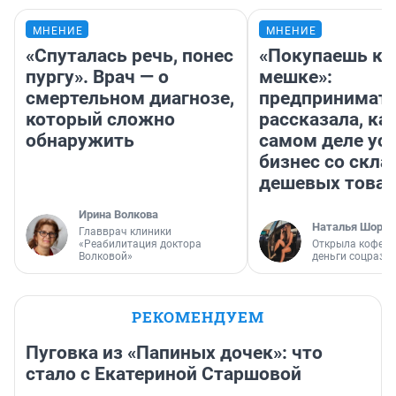
МНЕНИЕ
МНЕНИЕ
«Спуталась речь, понес
«Покупаешь ко
пургу». Врач — о
мешке»:
смертельном диагнозе,
предпринимат
который сложно
рассказала, как
обнаружить
самом деле ус
бизнес со скл
дешевых това
Ирина Волкова
Наталья Шорох
Главврач клиники
«Реабилитация доктора
Открыла кофейн
Волковой»
деньги соцразв
РЕКОМЕНДУЕМ
Пуговка из «Папиных дочек»: что
стало с Екатериной Старшовой