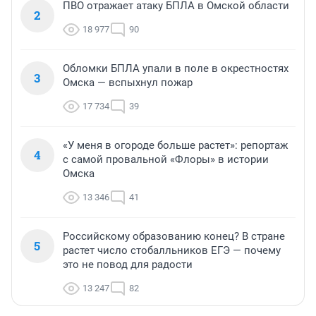
ПВО отражает атаку БПЛА в Омской области
2
18 977
90
Обломки БПЛА упали в поле в окрестностях
3
Омска — вспыхнул пожар
17 734
39
«У меня в огороде больше растет»: репортаж
4
с самой провальной «Флоры» в истории
Омска
13 346
41
Российскому образованию конец? В стране
5
растет число стобалльников ЕГЭ — почему
это не повод для радости
13 247
82