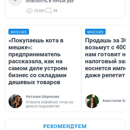
опасность в пятый раз
12 021
33
МНЕНИЕ
МНЕНИЕ
«Покупаешь кота в
Продашь за 300
мешке»:
возьмут с 4000
предприниматель
нам готовит н
рассказала, как на
налоговый зако
самом деле устроен
коснется импор
бизнес со складами
даже репетито
дешевых товаров
Наталья Шорохова
Анастасия Зав
Открыла кофейную точку на
деньги соцразвития
РЕКОМЕНДУЕМ