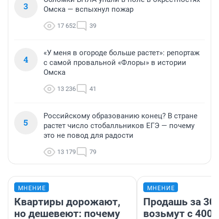
3
Омска — вспыхнул пожар
17 652
39
«У меня в огороде больше растет»: репортаж
4
с самой провальной «Флоры» в истории
Омска
13 236
41
Российскому образованию конец? В стране
5
растет число стобалльников ЕГЭ — почему
это не повод для радости
13 179
79
МНЕНИЕ
МНЕНИЕ
Квартиры дорожают,
Продашь за 300
но дешевеют: почему
возьмут с 4000