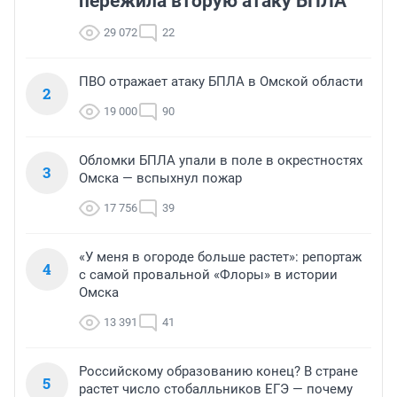
пережила вторую атаку БПЛА
29 072
22
ПВО отражает атаку БПЛА в Омской области
2
19 000
90
Обломки БПЛА упали в поле в окрестностях
3
Омска — вспыхнул пожар
17 756
39
«У меня в огороде больше растет»: репортаж
4
с самой провальной «Флоры» в истории
Омска
13 391
41
Российскому образованию конец? В стране
5
растет число стобалльников ЕГЭ — почему