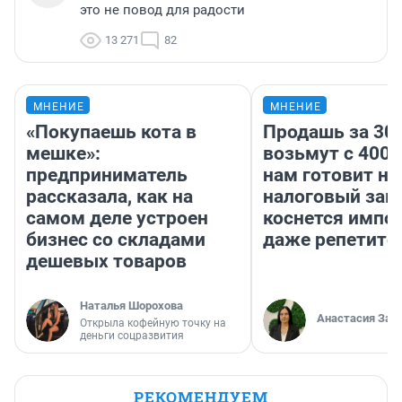
это не повод для радости
13 271
82
МНЕНИЕ
МНЕНИЕ
«Покупаешь кота в
Продашь за 300
мешке»:
возьмут с 4000
предприниматель
нам готовит н
рассказала, как на
налоговый зако
самом деле устроен
коснется импор
бизнес со складами
даже репетито
дешевых товаров
Наталья Шорохова
Анастасия Зав
Открыла кофейную точку на
деньги соцразвития
РЕКОМЕНДУЕМ