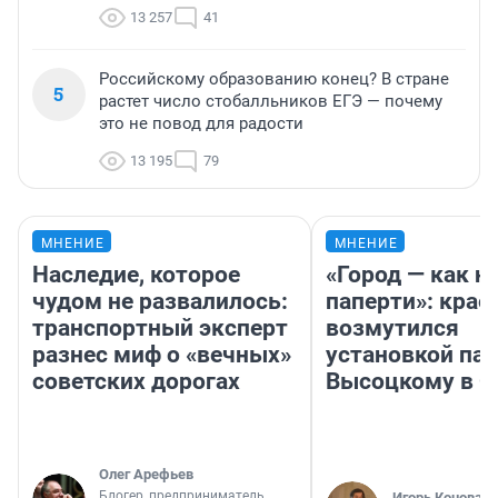
13 257
41
Российскому образованию конец? В стране
5
растет число стобалльников ЕГЭ — почему
это не повод для радости
13 195
79
МНЕНИЕ
МНЕНИЕ
Наследие, которое
«Город — как н
чудом не развалилось:
паперти»: крае
транспортный эксперт
возмутился
разнес миф о «вечных»
установкой па
советских дорогах
Высоцкому в 
Олег Арефьев
Блогер, предприниматель,
Игорь Коновал