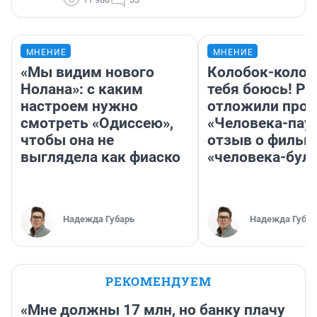
МНЕНИЕ
МНЕНИЕ
«Мы видим нового
Колобок-колобо
Нолана»: с каким
тебя боюсь! Ра
настроем нужно
отложили прок
смотреть «Одиссею»,
«Человека-пау
чтобы она не
отзыв о фильм
выглядела как фиаско
«человека-бул
Надежда Губарь
Надежда Губар
РЕКОМЕНДУЕМ
«Мне должны 17 млн, но банку плачу