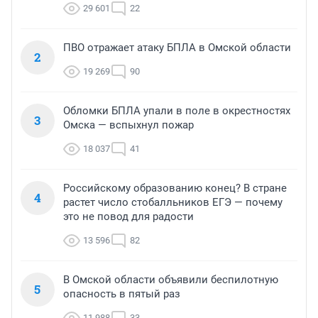
29 601
22
ПВО отражает атаку БПЛА в Омской области
2
19 269
90
Обломки БПЛА упали в поле в окрестностях
3
Омска — вспыхнул пожар
18 037
41
Российскому образованию конец? В стране
4
растет число стобалльников ЕГЭ — почему
это не повод для радости
13 596
82
В Омской области объявили беспилотную
5
опасность в пятый раз
11 988
33