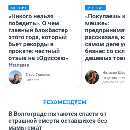
МНЕНИЕ
МНЕНИЕ
«Никого нельзя
«Покупаешь ко
победить». О чем
мешке»:
главный блокбастер
предпринимат
этого года, который
рассказала, как
бьет рекорды в
самом деле ус
прокате: честный
бизнес со скл
отзыв на «Одиссею»
дешевых това
Нолана
Наталья Шорох
Стас Соколов
Открыла кофейн
Эксперт
деньги соцразв
РЕКОМЕНДУЕМ
В Волгограде пытаются спасти от
страшной смерти оставшихся без
мамы ежат