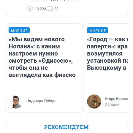
13 224
82
МНЕНИЕ
МНЕНИЕ
«Мы видим нового
«Город — как н
Нолана»: с каким
паперти»: крае
настроем нужно
возмутился
смотреть «Одиссею»,
установкой па
чтобы она не
Высоцкому в 
выглядела как фиаско
Игорь Коновал
Надежда Губарь
Историк
РЕКОМЕНДУЕМ