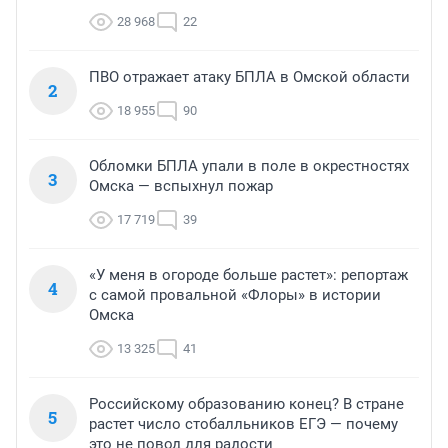
28 968
22
ПВО отражает атаку БПЛА в Омской области
2
18 955
90
Обломки БПЛА упали в поле в окрестностях
3
Омска — вспыхнул пожар
17 719
39
«У меня в огороде больше растет»: репортаж
4
с самой провальной «Флоры» в истории
Омска
13 325
41
Российскому образованию конец? В стране
5
растет число стобалльников ЕГЭ — почему
это не повод для радости