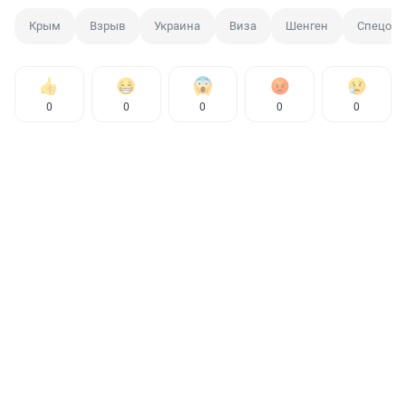
Крым
Взрыв
Украина
Виза
Шенген
Спецопе
0
0
0
0
0