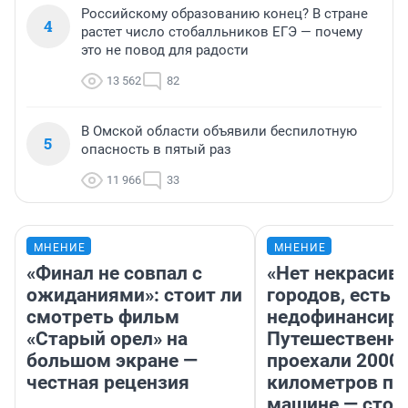
Российскому образованию конец? В стране
4
растет число стобалльников ЕГЭ — почему
это не повод для радости
13 562
82
В Омской области объявили беспилотную
5
опасность в пятый раз
11 966
33
МНЕНИЕ
МНЕНИЕ
«Финал не совпал с
«Нет некрасив
ожиданиями»: стоит ли
городов, есть
смотреть фильм
недофинансиро
«Старый орел» на
Путешественн
большом экране —
проехали 2000
честная рецензия
километров по 
машине — стои